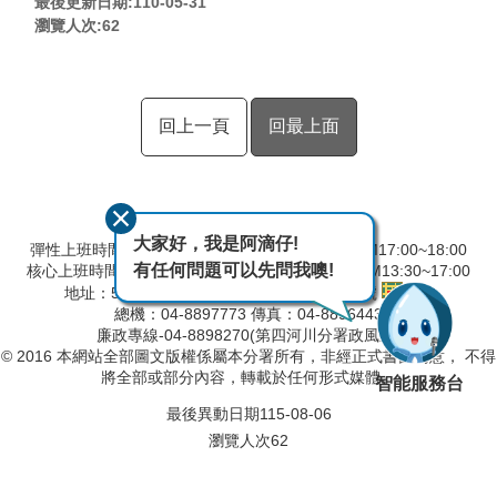
最後更新日期:110-05-31
瀏覽人次:
62
回上一頁
回最上面
大家好，我是阿滴仔!
彈性上班時間：AM8:00~09:00 彈性下班時間：PM17:00~18:00
有任何問題可以先問我噢!
核心上班時間：星期一 ~ 星期五 AM8:30~12:30 PM13:30~17:00
地址：524001彰化縣溪州鄉中山路三段640號
總機：04-8897773 傳真：04-8896443
廉政專線-04-8898270(第四河川分署政風室)
© 2016 本網站全部圖文版權係屬本分署所有，非經正式書面同意， 不得
將全部或部分內容，轉載於任何形式媒體。
智能服務台
最後異動日期
115-08-06
瀏覽人次
62