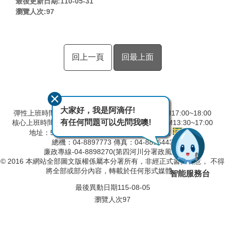
最後更新日期:110-05-31
瀏覽人次:
97
回上一頁
回最上面
大家好，我是阿滴仔!
彈性上班時間：AM8:00~09:00 彈性下班時間：PM17:00~18:00
有任何問題可以先問我噢!
核心上班時間：星期一 ~ 星期五 AM8:30~12:30 PM13:30~17:00
地址：524001彰化縣溪州鄉中山路三段640號
總機：04-8897773 傳真：04-8896443
廉政專線-04-8898270(第四河川分署政風室)
© 2016 本網站全部圖文版權係屬本分署所有，非經正式書面同意， 不得
將全部或部分內容，轉載於任何形式媒體。
智能服務台
最後異動日期
115-08-05
瀏覽人次
97