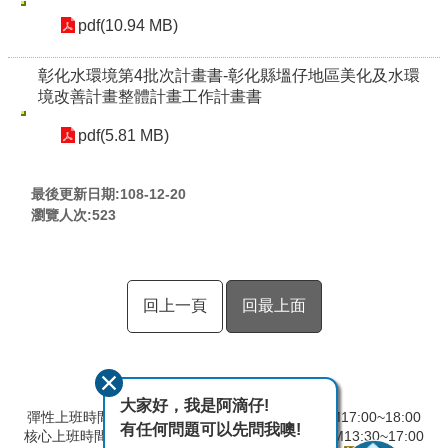
pdf(10.94 MB)
彰化水環境第4批次計畫書-彰化縣塭仔地區美化及水環
境改善計畫整體計畫工作計畫書
pdf(5.81 MB)
最後更新日期:108-12-20
瀏覽人次:
523
回上一頁
回最上面
大家好，我是阿滴仔!
彈性上班時間：AM8:00~09:00 彈性下班時間：PM17:00~18:00
有任何問題可以先問我噢!
核心上班時間：星期一 ~ 星期五 AM8:30~12:30 PM13:30~17:00