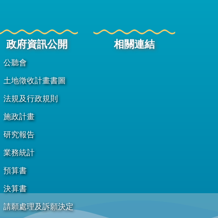
政府資訊公開
相關連結
公聽會
土地徵收計畫書圖
法規及行政規則
施政計畫
研究報告
業務統計
預算書
決算書
請願處理及訴願決定