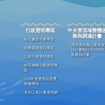
行政透明專區
中央管流域整體
善與調適計畫
砂石廉政平臺專區
濁水溪出海口束水攻
前瞻基礎建設專區
沙計畫執行評估與民
眾參與計畫
工程行政透明專區
砂石價格公開透明專
區
110年度透明晶質獎
特優專區
水利工程計畫透明網