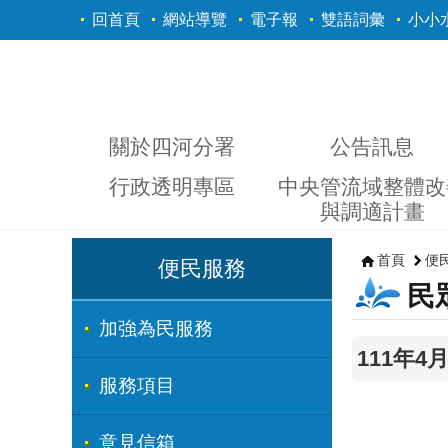
跳到主要內容區塊
回首頁
網站導覽
電子報
雙語詞彙
小小
關於四河分署
公告訊息
行政透明專區
中央管流域整體改
與調適計畫
首頁
便
便民服務
民
加強為民服務
111年
服務項目
意見信箱