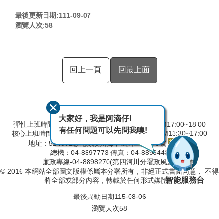
最後更新日期:111-09-07
瀏覽人次:
58
回上一頁
回最上面
大家好，我是阿滴仔!
彈性上班時間：AM8:00~09:00 彈性下班時間：PM17:00~18:00
有任何問題可以先問我噢!
核心上班時間：星期一 ~ 星期五 AM8:30~12:30 PM13:30~17:00
地址：524001彰化縣溪州鄉中山路三段640號
總機：04-8897773 傳真：04-8896443
廉政專線-04-8898270(第四河川分署政風室)
© 2016 本網站全部圖文版權係屬本分署所有，非經正式書面同意， 不得
智能服務台
將全部或部分內容，轉載於任何形式媒體。
最後異動日期
115-08-06
瀏覽人次
58