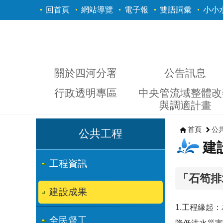
跳到主要內容區塊
回首頁
網站導覽
電子報
雙語詞彙
小小
關於四河分署
公告訊息
行政透明專區
中央管流域整體改
與調適計畫
首頁
公
公共工程
建
工程資訊
「石笱排
建設成果
1.工程緣起
全民督工