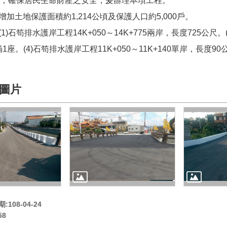
，確保居民生命財產之安全，爰辦理本項工程。
增加土地保護面積約1,214公頃及保護人口約5,000戶。
(1)石笱排水護岸工程14K+050～14K+775兩岸，長度725公尺
1座。(4)石笱排水護岸工程11K+050～11K+140單岸，長度90
圖片
108-04-24
58