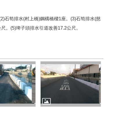
。(2)石笱排水(村上橋)鋼構橋樑1座。(3)石笱排水(慈
公尺。(5)埤子頭排水引道改善17.2公尺。