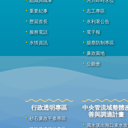
組織與職掌
河川即時水位
重要紀事
志工專區
歷屆首長
水利署公告
服務電話
電子報
水情資訊
揚塵防制專區
廉政園地
公聽會
行政透明專區
中央管流域整體
善與調適計畫
砂石廉政平臺專區
濁水溪出海口束水攻