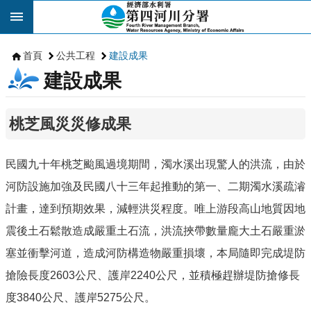
跳到主要內容區塊
首頁
公共工程
建設成果
建設成果
桃芝風災災修成果
民國九十年桃芝颱風過境期間，濁水溪出現驚人的洪流，由於
河防設施加強及民國八十三年起推動的第一、二期濁水溪疏濬
計畫，達到預期效果，減輕洪災程度。唯上游段高山地質因地
震後土石鬆散造成嚴重土石流，洪流挾帶數量龐大土石嚴重淤
塞並衝擊河道，造成河防構造物嚴重損壞，本局隨即完成堤防
搶險長度2603公尺、護岸2240公尺，並積極趕辦堤防搶修長
度3840公尺、護岸5275公尺。