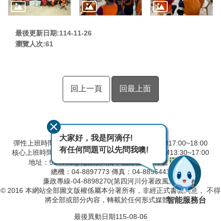
最後更新日期:114-11-26
瀏覽人次:
61
回上一頁
回最上面
大家好，我是阿滴仔!
彈性上班時間：AM8:00~09:00 彈性下班時間：PM17:00~18:00
有任何問題可以先問我噢!
核心上班時間：星期一 ~ 星期五 AM8:30~12:30 PM13:30~17:00
地址：524001彰化縣溪州鄉中山路三段640號
總機：04-8897773 傳真：04-8896443
廉政專線-04-8898270(第四河川分署政風室)
© 2016 本網站全部圖文版權係屬本分署所有，非經正式書面同意， 不得
智能服務台
將全部或部分內容，轉載於任何形式媒體。
最後異動日期
115-08-06