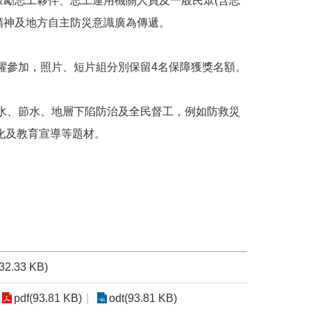
鼓勵志工夥伴、志工運用機關人員及一般民眾(含志
精神及地方自主防災意識廣為傳遞。
躍參加，照片、短片組分別保留4名保障獲獎名額。
護水、節水、地層下陷防治及全民督工，例如防救災
化及教育宣導等題材。
。
(32.33 KB)
pdf(93.81 KB)
odt(93.81 KB)