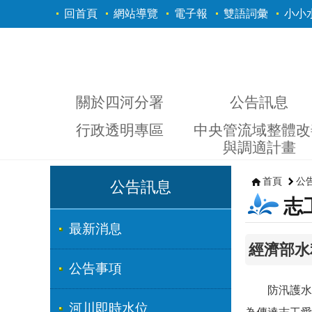
跳到主要內容區塊
回首頁
網站導覽
電子報
雙語詞彙
小小
關於四河分署
公告訊息
行政透明專區
中央管流域整體改
與調適計畫
首頁
公
公告訊息
志
最新消息
經濟部水
公告事項
防汛護水志
河川即時水位