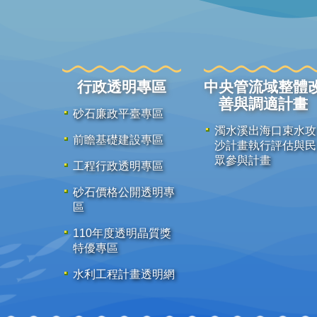
行政透明專區
中央管流域整體
善與調適計畫
砂石廉政平臺專區
濁水溪出海口束水攻
前瞻基礎建設專區
沙計畫執行評估與民
眾參與計畫
工程行政透明專區
砂石價格公開透明專
區
110年度透明晶質獎
特優專區
水利工程計畫透明網