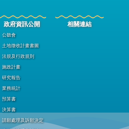
政府資訊公開
相關連結
公聽會
土地徵收計畫書圖
法規及行政規則
施政計畫
研究報告
業務統計
預算書
決算書
請願處理及訴願決定