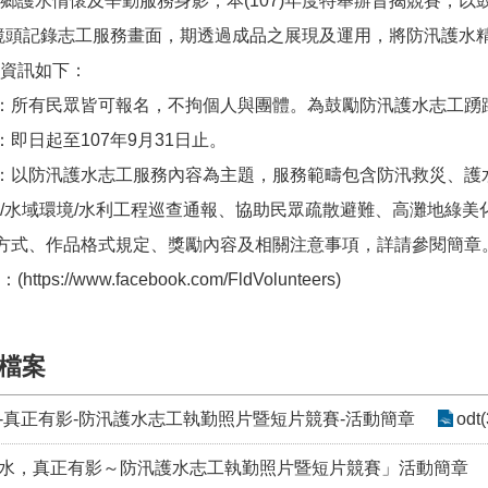
鄉護水情懷及辛勤服務身影，本(107)年度特舉辦旨揭競賽，以
鏡頭記錄志工服務畫面，期透過成品之展現及運用，將防汛護水
資訊如下：
格：所有民眾皆可報名，不拘個人與團體。為鼓勵防汛護水志工踴
：即日起至107年9月31日止。
題：以防汛護水志工服務內容為主題，服務範疇包含防汛救災、
/水域環境/水利工程巡查通報、協助民眾疏散避難、高灘地綠美
名方式、作品格式規定、獎勵內容及相關注意事項，詳請參閱簡章
s://www.facebook.com/FldVolunteers)
檔案
-真正有影-防汛護水志工執勤照片暨短片競賽-活動簡章
odt
水，真正有影～防汛護水志工執勤照片暨短片競賽」活動簡章