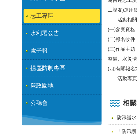
為傳達志工愛
工親友)運用
志工專區
活動相關
(一)參賽資
水利署公告
(二)報名收件
(三)作品主
電子報
整備、水災情
揚塵防制專區
(四)有關報
活動專頁：(http
廉政園地
相關
公聽會
防汛護水
「防汛護