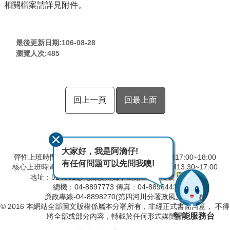
相關檔案請詳見附件。
最後更新日期:106-08-28
瀏覽人次:
485
回上一頁
回最上面
大家好，我是阿滴仔!
彈性上班時間：AM8:00~09:00 彈性下班時間：PM17:00~18:00
有任何問題可以先問我噢!
核心上班時間：星期一 ~ 星期五 AM8:30~12:30 PM13:30~17:00
地址：524001彰化縣溪州鄉中山路三段640號
總機：04-8897773 傳真：04-8896443
廉政專線-04-8898270(第四河川分署政風室)
© 2016 本網站全部圖文版權係屬本分署所有，非經正式書面同意， 不得
智能服務台
將全部或部分內容，轉載於任何形式媒體。