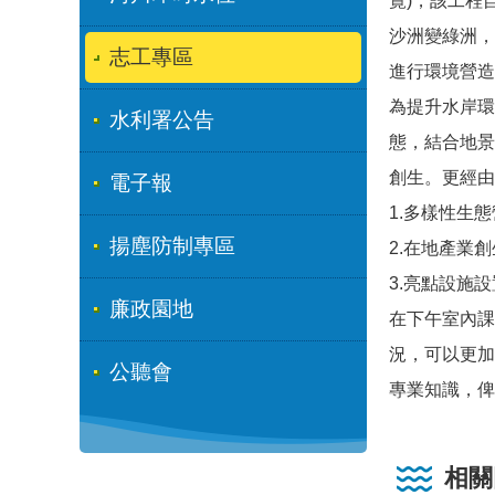
覽)，該工程
沙洲變綠洲，
志工專區
進行環境營造
為提升水岸環
水利署公告
態，結合地景
創生。更經由
電子報
1.多樣性生
揚塵防制專區
2.在地產業
3.亮點設施
廉政園地
在下午室內課
況，可以更加
公聽會
專業知識，俾
相關