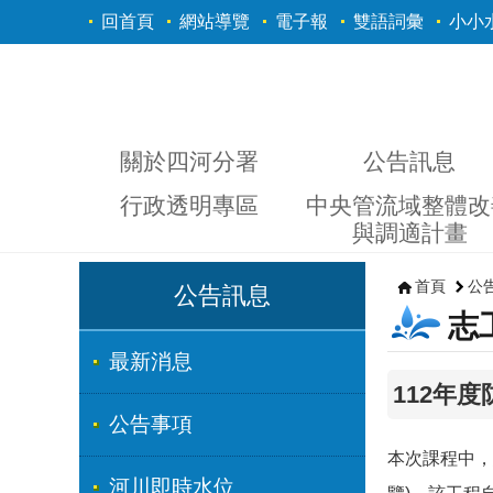
跳到主要內容區塊
回首頁
網站導覽
電子報
雙語詞彙
小小
關於四河分署
公告訊息
行政透明專區
中央管流域整體改
與調適計畫
首頁
公
公告訊息
志
最新消息
112年
公告事項
本次課程中，
河川即時水位