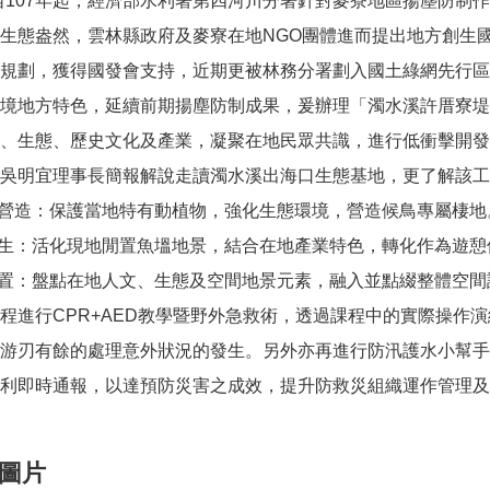
自107年起，經濟部水利署第四河川分署針對麥寮地區揚塵防制
生態盎然，雲林縣政府及麥寮在地NGO團體進而提出地方創生
規劃，獲得國發會支持，近期更被林務分署劃入國土綠網先行區
境地方特色，延續前期揚塵防制成果，爰辦理「濁水溪許厝寮堤
、生態、歷史文化及產業，凝聚在地民眾共識，進行低衝擊開發
吳明宜理事長簡報解說走讀濁水溪出海口生態基地，更了解該工
態營造：保護當地特有動植物，強化生態環境，營造候鳥專屬棲地
創生：活化現地閒置魚塭地景，結合在地產業特色，轉化作為遊憩
設置：盤點在地人文、生態及空間地景元素，融入並點綴整體空間
程進行CPR+AED教學暨野外急救術，透過課程中的實際操作
游刃有餘的處理意外狀況的發生。另外亦再進行防汛護水小幫手L
利即時通報，以達預防災害之成效，提升防救災組織運作管理及
圖片