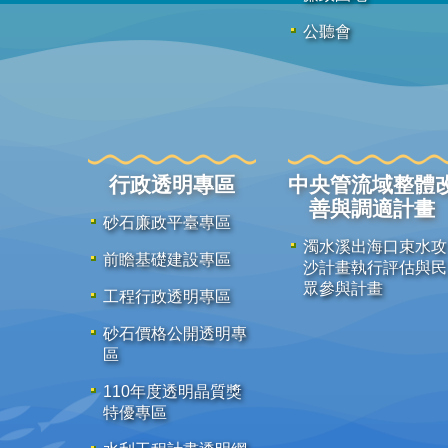
公聽會
行政透明專區
中央管流域整體
善與調適計畫
砂石廉政平臺專區
濁水溪出海口束水攻
前瞻基礎建設專區
沙計畫執行評估與民
眾參與計畫
工程行政透明專區
砂石價格公開透明專
區
110年度透明晶質獎
特優專區