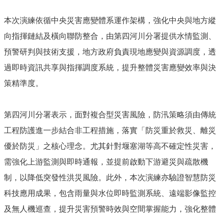
本次演練依循中央災害應變體系運作架構，強化中央與地方縱
向指揮鏈結及橫向聯防整合，由第四河川分署提供水情監測、
預警研判與技術支援，地方政府負責現地應變與資源調度，透
過即時資訊共享與指揮調度系統，提升整體災害應變效率與決
策精準度。
第四河川分署表示，面對複合型災害風險，防汛策略須由傳統
工程防護進一步結合非工程措施，落實「防災重於救災、離災
優於防災」之核心理念。尤其針對堰塞湖等高不確定性災害，
需強化上游監測與即時通報，並提前啟動下游避災與疏散機
制，以降低突發性洪災風險。此外，本次演練亦驗證智慧防災
科技應用成果，包含雨量與水位即時監測系統、遠端影像監控
及無人機巡查，提升災害預警時效與空間掌握能力，強化整體