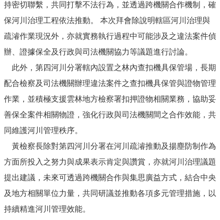
持密切聯繫，共同打擊不法行為，並透過跨機關合作機制，確
保河川治理工程依法推動。 本次拜會除說明轄區河川治理與
疏濬作業現況外，亦就實務執行過程中可能涉及之違法案件偵
辦、證據保全及行政與司法機關協力等議題進行討論。
此外，第四河川分署轄內設置之林內查扣機具保管場，長期
配合檢察及司法機關辦理違法案件之查扣機具保管與證物管理
作業，並積極支援雲林地方檢察署扣押證物相關業務，協助妥
善保全案件相關物證，強化行政與司法機關間之合作效能，共
同維護河川管理秩序。
黃檢察長除對第四河川分署在河川疏濬推動及揚塵防制作為
方面所投入之努力與成果表示肯定與讚賞，亦就河川治理議題
提出建議，未來可透過跨機關合作與集思廣益方式，結合中央
及地方相關單位力量，共同研議並推動各項多元管理措施，以
持續精進河川管理效能。