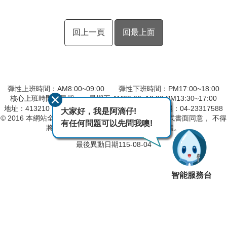
回上一頁
回最上面
彈性上班時間：AM8:00~09:00 彈性下班時間：PM17:00~18:00
核心上班時間：星期一 ~ 星期五 AM09:00~12:30 PM13:30~17:00
地址：413210 台中市霧峰區峰堤路191號
總機：04-23317588
大家好，我是阿滴仔!
© 2016 本網站全部圖文版權係屬本分署所有，非經正式書面同意， 不得
有任何問題可以先問我噢!
將全部或部分內容，轉載於任何形式媒體。
最後異動日期
115-08-04
智能服務台