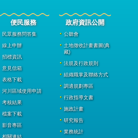
便民服務
政府資訊公開
民眾服務問答集
公聽會
線上申辦
土地徵收計畫書圖(典
藏)
招標資訊
法規及行政規則
意見信箱
組織職掌及聯絡方式
表格下載
調適規劃專區
河川區域使用申請
行政指導文書
考核結果
施政計畫
檔案下載
研究報告
影音專區
業務統計
相關連結