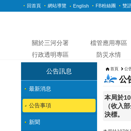
跳到主要內容區塊
回首頁
網站導覽
FB粉絲團
雙
English
關於三河分署
檔管應用專區
行政透明專區
防災水情
首頁
公
公告訊息
公
最新消息
本局於1
公告事項
（收入部
決標。
新聞