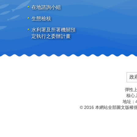
在地諮詢小組
生態檢核
水利署及所署機關預
定執行之委辦計畫
政
彈性上
核心上
地址：4
© 2016 本網站全部圖文