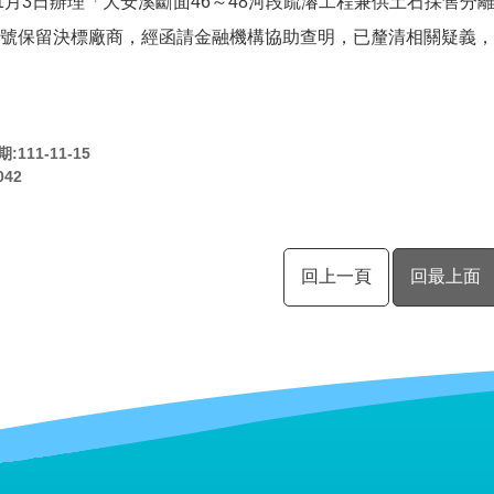
年1月3日辦理「大安溪斷面46～48河段疏濬工程兼供土石採售
號保留決標廠商，經函請金融機構協助查明，已釐清相關疑義，於
111-11-15
042
回上一頁
回最上面