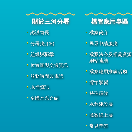
關於三河分署
檔管應用專區
認識首長
檔案簡介
分署務介紹
民眾申請服務
組織與職掌
檔案法令及相關資源
網站連結
位置圖與交通資訊
檔案應用推廣活動
服務時間與電話
標竿學習
水情資訊
特殊績效
全國水系介紹
水利建設展
檔案線上展
常見問答