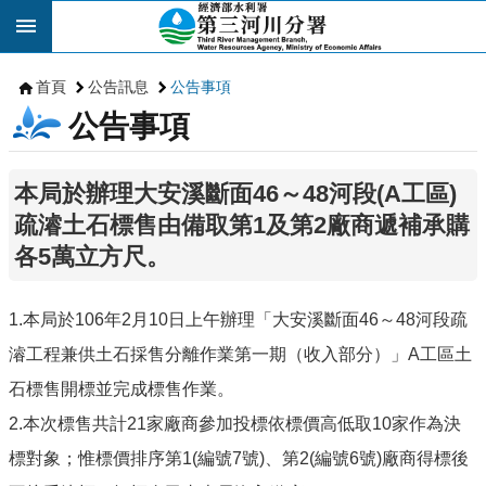
跳到主要內容區塊
首頁
公告訊息
公告事項
公告事項
本局於辦理大安溪斷面46～48河段(A工區)
疏濬土石標售由備取第1及第2廠商遞補承購
各5萬立方尺。
1.本局於106年2月10日上午辦理「大安溪斷面46～48河段疏
濬工程兼供土石採售分離作業第一期（收入部分）」A工區土
石標售開標並完成標售作業。
2.本次標售共計21家廠商參加投標依標價高低取10家作為決
標對象；惟標價排序第1(編號7號)、第2(編號6號)廠商得標後