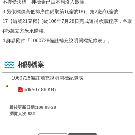
不接受決標，押標金已由本局沒入繳庫。
3.另依標價高低排序由備取第1(編號18)、第2廠商(編號
17【編號21棄權】)於106年7月28日完成遞補承購程序，各取
得5萬立方米承購權。
4.詳參附件「1060728備註補充說明開標紀錄表」。
相關檔案
1060728備註補充說明開標紀錄表
pdf(507.86 KB)
最後更新日期:106-08-28
瀏覽人次:
882