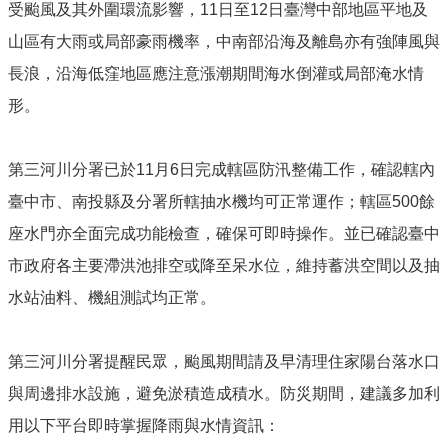
受颱風及其外圍環流影響，11日至12日臺灣中部地區平地及
山區有大雨或局部豪雨機率，中南部沿海及離島亦有強陣風與
長浪，沿海低窪地區應注意漲潮期間海水倒灌或局部淹水情
形。
第三河川分署已於11月6日完成轄區防汛整備工作，確認轄內
臺中市、南投縣及分署所轄抽水機均可正常運作；轄區500餘
座水門亦全面完成功能檢查，確保可即時操作。並已確認臺中
市政府各主要滯洪池排空或降至呆水位，維持蓄洪空間以及抽
水站油料、機組測試均正常。
第三河川分署提醒民眾，颱風期間請及早清理住家陽台落水口
與周邊排水設施，避免淤積造成積水。防災期間，建議多加利
用以下平台即時掌握降雨與水情資訊：