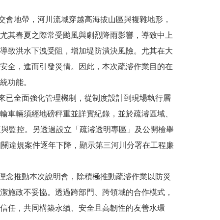
交會地帶，河川流域穿越高海拔山區與複雜地形，
尤其春夏之際常受颱風與劇烈降雨影響，導致中上
導致洪水下洩受阻，增加堤防潰決風險。尤其在大
安全，進而引發災情。因此，本次疏濬作業目的在
統功能。
來已全面強化管理機制，從制度設計到現場執行層
輸車輛須經地磅秤重並詳實紀錄，並於疏濬區域、
查與監控。另透過設立「疏濬透明專區」及公開檢舉
相關違規案件逐年下降，顯示第三河川分署在工程廉
理念推動本次說明會，除積極推動疏濬作業以防災
潔施政不妥協。透過跨部門、跨領域的合作模式，
信任，共同構築永續、安全且高韌性的友善水環