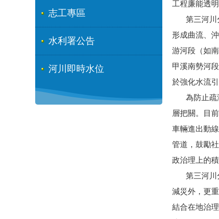
工程廉能透明
志工專區
第三河川分
形成曲流、沖
水利署公告
游河段（如南
甲溪南勢河段
河川即時水位
於強化水流引
為防止疏濬
層把關。目前
車輛進出動線
管道，鼓勵社
政治理上的積
第三河川分
減災外，更重
結合在地治理