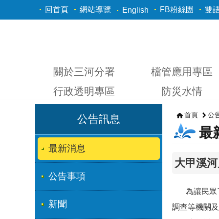
跳到主要內容區塊
回首頁
網站導覽
FB粉絲團
雙
English
關於三河分署
檔管應用專區
行政透明專區
防災水情
首頁
公
公告訊息
最
最新消息
大甲溪河
公告事項
為讓民眾了解
新聞
調查等機關及