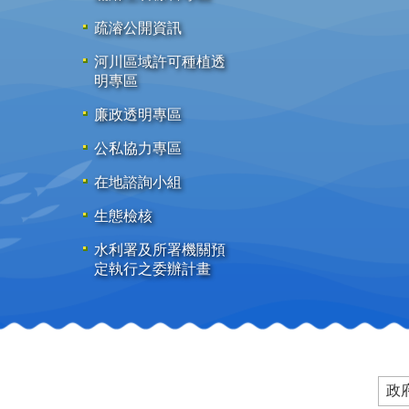
疏濬公開資訊
河川區域許可種植透
明專區
廉政透明專區
公私協力專區
在地諮詢小組
生態檢核
水利署及所署機關預
定執行之委辦計畫
政