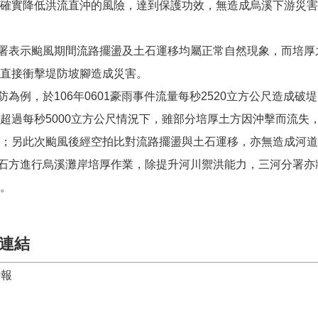
確實降低洪流直沖的風險，達到保護功效，無造成烏溪下游災害
表示颱風期間流路擺盪及土石運移均屬正常自然現象，而培厚
直接衝擊堤防坡腳造成災害。
例，於106年0601豪雨事件流量每秒2520立方公尺造成
超過每秒5000立方公尺情況下，雖部分培厚土方因沖擊而流失
；另此次颱風後經空拍比對流路擺盪與土石運移，亦無造成河道
石方進行烏溪灘岸培厚作業，除提升河川禦洪能力，三河分署亦
。
連結
時報