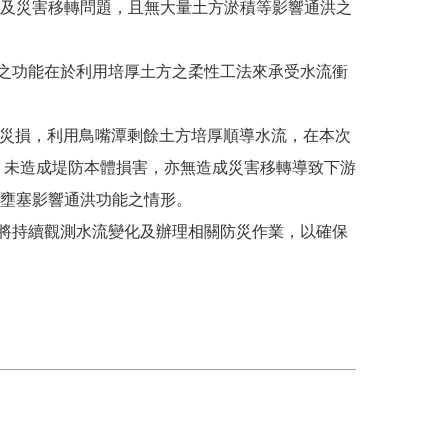
及災害移轉問題，且無大量土方淤積等影響通洪之
之功能在於利用培厚土方之柔性工法來承受水流衝
破堤災損，利用鳥嘴潭剩餘土方培厚順導水流，在本次
，未造成堤防本體損害，亦無造成災害移轉導致下游
壅塞影響通洪功能之情形。
將持續觀測水流變化及辦理相關防災作業，以確保