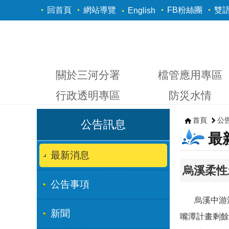
跳到主要內容區塊
回首頁
網站導覽
FB粉絲團
雙
English
關於三河分署
檔管應用專區
行政透明專區
防災水情
首頁
公
公告訊息
最
最新消息
烏溪柔性
公告事項
烏溪中游流
新聞
嘴潭計畫剩餘