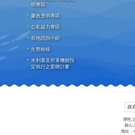
明專區
廉政透明專區
公私協力專區
在地諮詢小組
生態檢核
水利署及所署機關預
定執行之委辦計畫
政
彈性上
核心上
地址：4