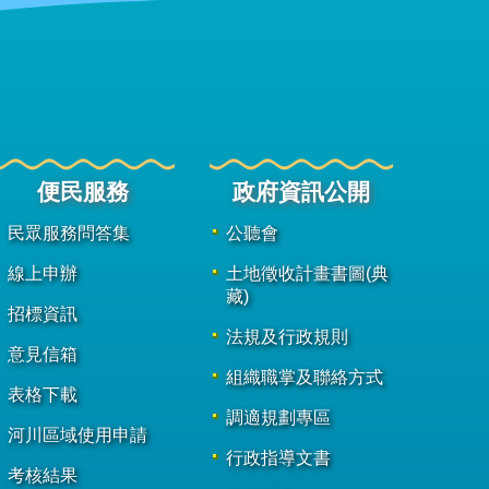
便民服務
政府資訊公開
民眾服務問答集
公聽會
線上申辦
土地徵收計畫書圖(典
藏)
招標資訊
法規及行政規則
意見信箱
組織職掌及聯絡方式
表格下載
調適規劃專區
河川區域使用申請
行政指導文書
考核結果