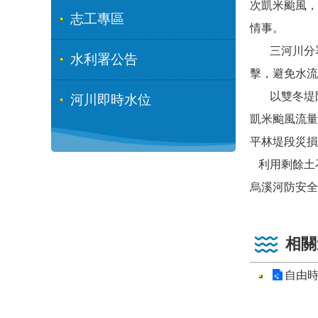
次凱米颱風，
志工專區
情事。
三河川分署
水利署公告
擊，避免水流
以雙冬堤防為
河川即時水位
凱米颱風流量
平林堤段災損
利用剩餘土
烏溪河防安全
相關
自由