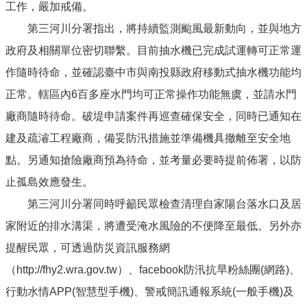
工作，嚴加戒備。
第三河川分署指出，將持續監測颱風最新動向，並與地方
政府及相關單位密切聯繫。目前抽水機已完成試運轉可正常運
作隨時待命，並確認臺中市與南投縣政府移動式抽水機功能均
正常。轄區內6百多座水門均可正常操作功能無虞，並請水門
廠商隨時待命。破堤申請案件再巡查確保安全，同時已通知在
建及疏濬工程廠商，備妥防汛措施並準備機具撤離至安全地
點。另通知搶險廠商預為待命，並考量必要時提前佈署，以防
止孤島效應發生。
第三河川分署同時呼籲民眾檢查清理自家陽台落水口及居
家附近的排水溝渠，將遭受淹水風險的不便降至最低。另外亦
提醒民眾，可透過防災資訊服務網
（http://fhy2.wra.gov.tw）、facebook防汛抗旱粉絲團(網路)、
行動水情APP(智慧型手機)、警戒簡訊通報系統(一般手機)及