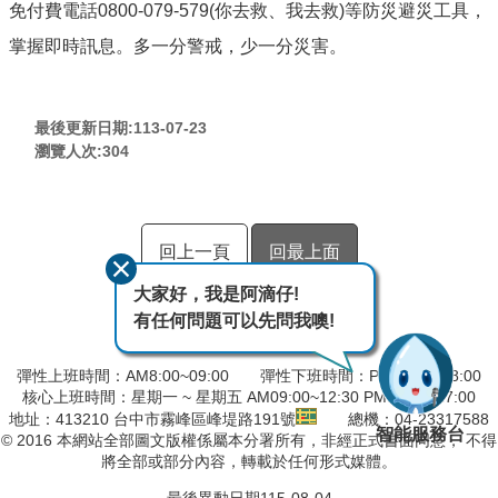
免付費電話0800-079-579(你去救、我去救)等防災避災工具，
掌握即時訊息。多一分警戒，少一分災害。
最後更新日期:113-07-23
瀏覽人次:
304
回上一頁
回最上面
大家好，我是阿滴仔!
有任何問題可以先問我噢!
彈性上班時間：AM8:00~09:00 彈性下班時間：PM17:00~18:00
核心上班時間：星期一 ~ 星期五 AM09:00~12:30 PM13:30~17:00
地址：413210 台中市霧峰區峰堤路191號
總機：04-23317588
智能服務台
© 2016 本網站全部圖文版權係屬本分署所有，非經正式書面同意， 不得
將全部或部分內容，轉載於任何形式媒體。