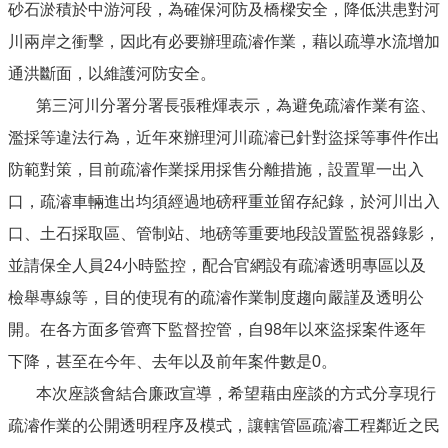
砂石淤積於中游河段，為確保河防及橋樑安全，降低洪患對河
川兩岸之衝擊，因此有必要辦理疏濬作業，藉以疏導水流增加
通洪斷面，以維護河防安全。
第三河川分署分署長張稚煇表示，為避免疏濬作業有盜、
濫採等違法行為，近年來辦理河川疏濬已針對盜採等事件作出
防範對策，目前疏濬作業採用採售分離措施，設置單一出入
口，疏濬車輛進出均須經過地磅秤重並留存紀錄，於河川出入
口、土石採取區、管制站、地磅等重要地段設置監視器錄影，
並請保全人員24小時監控，配合官網設有疏濬透明專區以及
檢舉專線等，目的使現有的疏濬作業制度趨向嚴謹及透明公
開。在各方面多管齊下監督控管，自98年以來盜採案件逐年
下降，甚至在今年、去年以及前年案件數是0。
本次座談會結合廉政宣導，希望藉由座談的方式分享現行
疏濬作業的公開透明程序及模式，讓轄管區疏濬工程鄰近之民