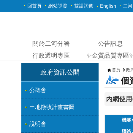
跳到主要內容區塊
回首頁
網站導覽
雙語詞彙
二河Y
English
關於二河分署
公告訊息
行政透明專區
✨金質品質專區
首頁
政
政府資訊公開
個
公聽會
內網使用
土地徵收計畫書圖
機關
說明會
聯絡