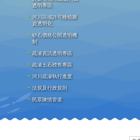
透明專區
河川區域許可種植圖
資透明化
砂石價格公開透明機
制
疏濬資訊透明專區
疏濬土石標售專區
河川疏濬執行進度
法規及行政規則
民眾陳情管道