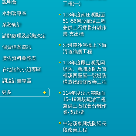
說明會
工程(一)
水利署專區
113年度南庄溪斷面
51~56河段疏濬工程
業務統計
兼供土石採售分離作
業-支出標
請願處理及訴願決定
沙河溪沙河橋上下游
個資檔案資訊
河道維護工程
廣告資料彙整表
113年度鳳山溪鳳岡
堤防、新埔堤防及霄
在地諮詢小組專區
裡溪四座屋一號堤防
調適計畫專區
構造物維修改善工程
更多
114年度汶水溪斷面
15~19河段疏濬工程
兼供土石採售分離作
業-支出標
中港溪東興堤防延長
段改善工程