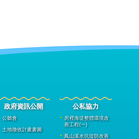
政府資訊公開
公私協力
公聽會
房裡海堤整體環境改
善工程(一)
土地徵收計畫書圖
鳳山溪水坑堤防改善