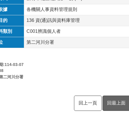
依據
各機關人事資料管理規則
目的
136 資(通)訊與資料庫管理
料類別
C001辨識個人者
位
第二河川分署
114-03-07
08
第二河川分署
回上一頁
回最上面