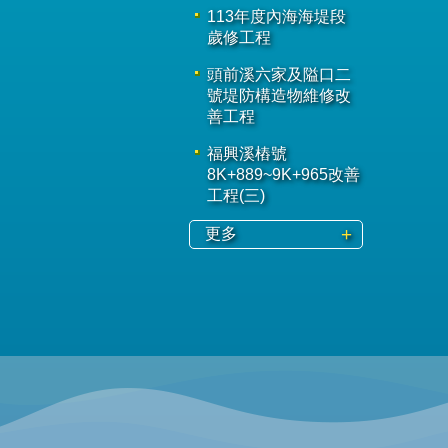
113年度內海海堤段
歲修工程
頭前溪六家及隘口二
號堤防構造物維修改
善工程
福興溪樁號
8K+889~9K+965改善
工程(三)
更多