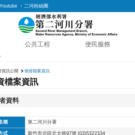
outube
二河粉絲團
公共工程
便民服務
✨
府資訊公開
個資檔案資訊
資檔案資訊
者資料
名稱
第二河川分署
方式
新竹市北區北大路97號 (03)5322334