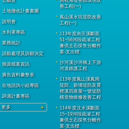
公聽會
房裡海堤整體環境改
善工程(一)
土地徵收計畫書圖
鳳山溪水坑堤防改善
說明會
工程(一)
水利署專區
113年度南庄溪斷面
51~56河段疏濬工程
業務統計
兼供土石採售分離作
業-支出標
請願處理及訴願決定
沙河溪沙河橋上下游
個資檔案資訊
河道維護工程
廣告資料彙整表
113年度鳳山溪鳳岡
堤防、新埔堤防及霄
在地諮詢小組專區
裡溪四座屋一號堤防
調適計畫專區
構造物維修改善工程
更多
114年度汶水溪斷面
15~19河段疏濬工程
兼供土石採售分離作
業-支出標