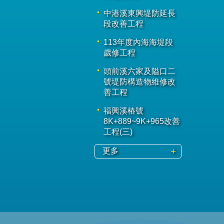
中港溪東興堤防延長
段改善工程
113年度內海海堤段
歲修工程
頭前溪六家及隘口二
號堤防構造物維修改
善工程
福興溪樁號
8K+889~9K+965改善
工程(三)
更多