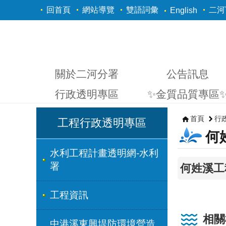
跳到主要內容區塊
回首頁
網站導覽
雙語詞彙
二河Y
English
關於二河分署
公告訊息
行政透明專區
✨金質品質專區
首頁
行
工程行政透明專區
何
水利工程計畫透明網-水利
署
何姓溪工
工程資訊
相關
中港溪東興堤防環境營造