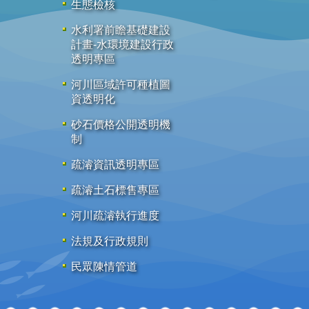
生態檢核
水利署前瞻基礎建設
計畫-水環境建設行政
透明專區
河川區域許可種植圖
資透明化
砂石價格公開透明機
制
疏濬資訊透明專區
疏濬土石標售專區
河川疏濬執行進度
法規及行政規則
民眾陳情管道