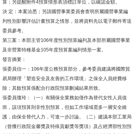
算；另提醒附件4預算情形表須標註單位，以確認金額。
決 定：本案洽悉；另請國營事業委員會查明所屬國營事業編
列性別影響評估計畫預算之情形，並將資料先以電子郵件寄送
委員參考。
第三案：本部主管106年度性別預算編列及本部所屬國營事業
及非營業特種基金105年度預算案編列情形一案。
發言摘要：
張委員信一：106年度公務預算部分，參考委員建議將國際貿
易局辦理「塑造安全及友善的工作環境」之保全人員經費移
除；其餘預算係配合行政院預算刪減結果所致。
張委員瓊玲：（一）有關保全業務如僅作為替代女性人員值
班，該項預算則非性別預算，但如工作場域需多一層安全維
護，由保全替代人力，可進一步討論。（二）建議本部工業局
（曾獲行政院金馨獎及特殊貢獻獎等獎項）及占經濟部性別預