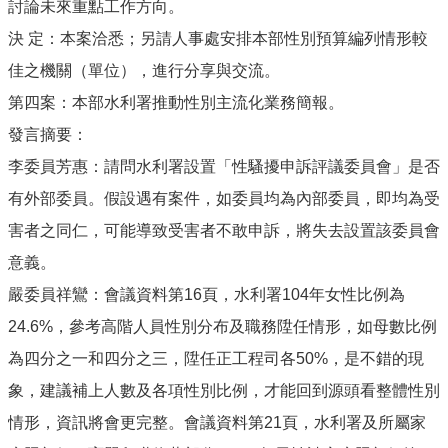
討論未來重點工作方向。
決 定：本案洽悉；另請人事處安排本部性別預算編列情形較
佳之機關（單位），進行分享與交流。
第四案：本部水利署推動性別主流化業務簡報。
發言摘要：
李委員芳惠：請問水利署設置「性騷擾申訴評議委員會」是否
有外部委員。假設遇有案件，如委員均為內部委員，即均為受
害者之同仁，可能導致受害者不敢申訴，將失去設置該委員會
意義。
嚴委員祥鸞：會議資料第16頁，水利署104年女性比例為
24.6%，參考高階人員性別分布及職務陞任情形，如母數比例
為四分之一和四分之三，陞任正工程司各50%，是不錯的現
象，建議補上人數及各項性別比例，才能回到源頭看整體性別
情形，資訊將會更完整。會議資料第21頁，水利署及所屬家