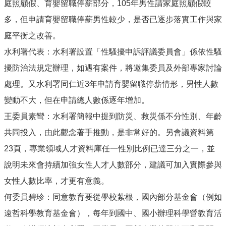
庭照顧假、育嬰留職停薪部分，105年男性請家庭照顧假較
多，但申請育嬰留職停薪男性較少，是否已逐步落實工作與家
庭平衡之改善。
水利署代表：水利署設置「性騷擾申訴評議委員會」係依性騷
擾防治法規定辦理，如遇有案件，將邀集委員及外部專家討論
處理。又水利署同仁近3年申請育嬰留職停薪情形，男性人數
變動不大，但在申請總人數係逐年增加。
王委員素彎：水利署簡報中提到防災、救災係不分性別、年齡
共同投入，由此觀念著手推動，是非常好的。另會議資料第
23頁，專業領域人才資料庫任一性別比例已達三分之一，並
說明未來會持續加強女性人才人數部分，建議可加入實際參與
女性人數比率，才更有意義。
何委員碧珍：同意教育要從學校紮根，國內部分基金會（例如
遠哲科學教育基金會），每年到國中、國小辦理科學營教育活