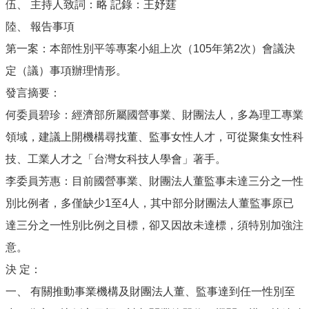
伍、 主持人致詞：略 記錄：王妤莛
陸、 報告事項
第一案：本部性別平等專案小組上次（105年第2次）會議決
定（議）事項辦理情形。
發言摘要：
何委員碧珍：經濟部所屬國營事業、財團法人，多為理工專業
領域，建議上開機構尋找董、監事女性人才，可從聚集女性科
技、工業人才之「台灣女科技人學會」著手。
李委員芳惠：目前國營事業、財團法人董監事未達三分之一性
別比例者，多僅缺少1至4人，其中部分財團法人董監事原已
達三分之一性別比例之目標，卻又因故未達標，須特別加強注
意。
決 定：
一、 有關推動事業機構及財團法人董、監事達到任一性別至