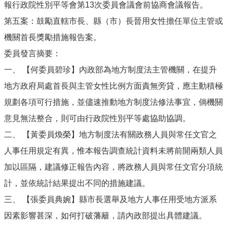
報行政院性別平等會第13次委員會議會前協商會議報告。
第五案：鼓勵直轄市長、縣（市）長晉用女性擔任單位主管或
機關首長獎勵措施報告案。
委員發言摘要：
一、 【何委員碧珍】內政部為地方制度法主管機關，在提升
地方政府局處首長與主管女性比例方面責無旁貸，應主動積極
規劃各項可行措施，並儘速推動地方制度法修法事宜，倘機關
意見無法整合，則可由行政院性別平等處協助協調。
二、 【黃委員煥榮】地方制度法有關政務人員與常任文官之
人事任用規定有異，惟本報告調查統計資料未將前開兩類人員
加以區隔，建議修正報告內容，將政務人員與常任文官分項統
計，並依統計結果提出不同的措施建議。
三、 【張委員典婉】縣市長選舉及地方人事任用受地方派系
因素影響甚深，如何打破藩籬，請內政部提出具體建議。