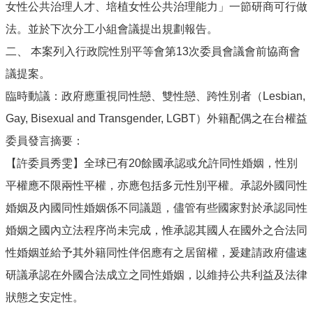
女性公共治理人才、培植女性公共治理能力」一節研商可行做
法。並於下次分工小組會議提出規劃報告。
二、 本案列入行政院性別平等會第13次委員會議會前協商會
議提案。
臨時動議：政府應重視同性戀、雙性戀、跨性別者（Lesbian,
Gay, Bisexual and Transgender, LGBT）外籍配偶之在台權益
委員發言摘要：
【許委員秀雯】全球已有20餘國承認或允許同性婚姻，性別
平權應不限兩性平權，亦應包括多元性別平權。承認外國同性
婚姻及內國同性婚姻係不同議題，儘管有些國家對於承認同性
婚姻之國內立法程序尚未完成，惟承認其國人在國外之合法同
性婚姻並給予其外籍同性伴侶應有之居留權，爰建請政府儘速
研議承認在外國合法成立之同性婚姻，以維持公共利益及法律
狀態之安定性。