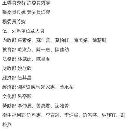
王委員秀芬 許委員秀雯
張委員典婉 黃委員煥榮
楊委員芳婉
伍、列席單位及人員
內政部 羅素娟、蘇佳善、蔡怡軒、陳美娟、陳慧珊
教育部 歐淑芬、陳一惠、陳佳幼
法務部 林威廷、陳韋君
財政部 姚欣欣
經濟部 伍其昌
經濟部國際貿易局 宋家惠、葉承岳
文化部 呂亭潁
勞動部 李仲辰、曾惠君、謝雅菁
衛生福利部 許雅惠、李育穎、李炳樟、許智芬、吳靜宜、劉
松燕