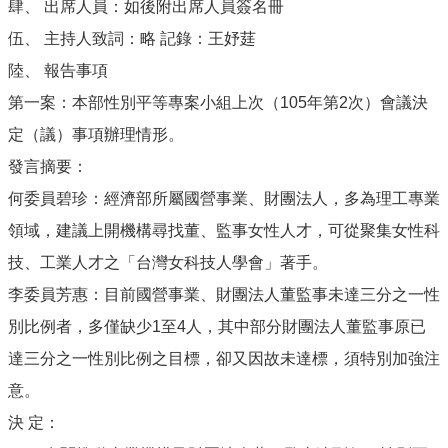
肆、 出席人員：如後附出席人員簽名冊
伍、 主持人致詞：略 記錄：王妤莛
陸、 報告事項
第一案：本部性別平等專案小組上次（105年第2次）會議決
定（議）事項辦理情形。
發言摘要：
何委員碧珍：經濟部所屬國營事業、財團法人，多為理工專業
領域，建議上開機構尋找董、監事女性人才，可從聚集女性科
技、工業人才之「台灣女科技人學會」著手。
李委員芳惠：目前國營事業、財團法人董監事未達三分之一性
別比例者，多僅缺少1至4人，其中部分財團法人董監事原已
達三分之一性別比例之目標，卻又因故未達標，須特別加強注
意。
決 定：