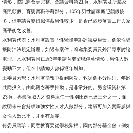
情形，資訊將會更完整。會議資料第21頁，水利署及所屬家
庭照顧假、育嬰留職停薪部分，105年男性請家庭照顧假較
多，但申請育嬰留職停薪男性較少，是否已逐步落實工作與家
庭平衡之改善。
水利署代表：水利署設置「性騷擾申訴評議委員會」係依性騷
擾防治法規定辦理，如遇有案件，將邀集委員及外部專家討論
處理。又水利署同仁近3年申請育嬰留職停薪情形，男性人數
變動不大，但在申請總人數係逐年增加。
王委員素彎：水利署簡報中提到防災、救災係不分性別、年齡
共同投入，由此觀念著手推動，是非常好的。另會議資料第
23頁，專業領域人才資料庫任一性別比例已達三分之一，並
說明未來會持續加強女性人才人數部分，建議可加入實際參與
女性人數比率，才更有意義。
何委員碧珍：同意教育要從學校紮根，國內部分基金會（例如