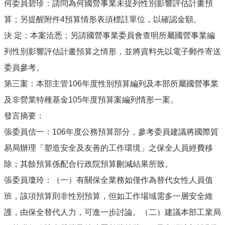
何委員碧珍：請問為何國營事業未提列性別影響評估計畫預
算；另提醒附件4預算情形表須標註單位，以確認金額。
決 定：本案洽悉；另請國營事業委員會查明所屬國營事業編
列性別影響評估計畫預算之情形，並將資料先以電子郵件寄送
委員參考。
第三案：本部主管106年度性別預算編列及本部所屬國營事業
及非營業特種基金105年度預算案編列情形一案。
發言摘要：
張委員信一：106年度公務預算部分，參考委員建議將國際貿
易局辦理「塑造安全及友善的工作環境」之保全人員經費移
除；其餘預算係配合行政院預算刪減結果所致。
張委員瓊玲：（一）有關保全業務如僅作為替代女性人員值
班，該項預算則非性別預算，但如工作場域需多一層安全維
護，由保全替代人力，可進一步討論。（二）建議本部工業局