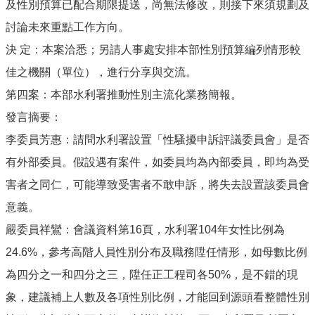
及性別預算已配合期限提送，尚無法修改，則接下來須規劃及
討論未來重點工作方向。
決 定：本案洽悉；另請人事處安排本部性別預算編列情形較
佳之機關（單位），進行分享與交流。
第四案：本部水利署推動性別主流化業務簡報。
發言摘要：
李委員芳惠：請問水利署設置「性騷擾申訴評議委員會」是否
有外部委員。假設遇有案件，如委員均為內部委員，即均為受
害者之同仁，可能導致受害者不敢申訴，將失去設置該委員會
意義。
嚴委員祥鸞：會議資料第16頁，水利署104年女性比例為
24.6%，參考高階人員性別分布及職務陞任情形，如母數比例
為四分之一和四分之三，陞任正工程司各50%，是不錯的現
象，建議補上人數及各項性別比例，才能回到源頭看整體性別