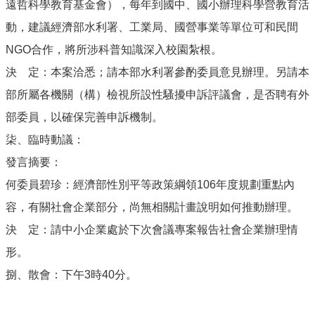
遠哲科學教育基金會），每年到國中、國小辦理科學營教育活
動，建議經濟部水利署、工業局、國營事業等單位可和民間
NGO合作，將所涉科普知識深入校園紮根。
決 定：本案洽悉；請本部水利署參酌委員意見辦理。另請本
部所屬各機關（構）檢視所設性騷擾申訴評議會，是否聘有外
部委員，以確保完善申訴機制。
柒、臨時動議：
發言摘要：
何委員碧珍：經濟部性別平等政策綱領106年度規劃重點內
容，有關社會企業部分，尚無相關計畫說明如何推動辦理。
決 定：請中小企業處於下次會議專案報告社會企業辦理情
形。
捌、散會：下午3時40分。