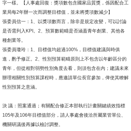
字一樣。【人事處回復：獎項數包含國家品質獎，係因配合工
業局每2年辦一次而調整目標值，並未將獎項數減少】
張委員信一：1、以獎項數而言，除非是規定改變，可以討論
是否需列入KPI。2、預算數範疇是否涵蓋青年創業、其他各
種創業等。
張委員瓊玲：1、目標值均超過100%，目標值建議與時俱
進，酌予修正。2、性別預算範疇原則上不包含以年齡區分的
青年，但從相對弱勢性別角度去看，則須包含在內；建議未來
辦理相關性別預算課程時，應邀請單位長官參加，俾使其瞭解
性別預算之意涵。
決 議：照案通過；有關配合修正本部執行計畫關鍵績效指標
105年及106年目標值部分，請人事處會後洽所屬業管單位、
機關研議後再據以檢討調整。