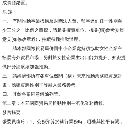
成資源錯置。
決 定：
一、 有關推動事業機構及財團法人董、監事達到任一性別至
少三分之一比例之目標，請相關權責單位、機關(構)參考委員
意見(如修改章程)，持續積極推動辦理。
二、 請本部國際貿易局併同中小企業處持續協助女性企業主
拓展海外貿易市場；另對於女性企業主出口能力提升、知識提
供部分請賡續加強推動。
三、 請經濟部所有各單位機關（構）未來推動業務或實施計
畫，應確實將性別平等融入業務參考。
四、 其餘各案同意解除列管。
第二案：本部國際貿易局推動性別主流化業務簡報。
發言摘要：
張委員瓊玲：1、公務預算於執行業務時，哪些與性平有關，