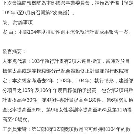
下次會議簡報機關為本部國營事業委員會，請預為準備【預定
105年5至6月份召開第2次會議】。
柒、 討論事項
案 由：本部104年度推動性別主流化執行計畫成果報告一案。
發言摘要：
人事處代表：103年執行計畫有2項未達目標值，當時對於目
標值太高或定義模糊部分已配合滾動修正計畫並報行政院核
定；本次經參考過去2年（103年、104年）執行情形，建議部
分項目之105年及106年年度目標值酌予提高，包含第2項飛雁
計畫提高至30件、第4項科專計畫提高至180件、第6項勞動檢
查比率提高至30%、第9項女性參訓率提高至45%及第11項提
高至40場次。
王委員素彎：第1項和第12項獎項數是否可維持和104年的數