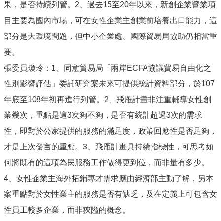
果，是否持續列管。2、過去15至20年以來，新創企業營業項
目主要為國內市場，可在女性企業主創業前培養出口能力，這
部分是大環境問題，但中小企業處、國際貿易局協助仍相當重
要。
張委員瓊玲：1、同意貿易局「兩岸ECFA協議貿易自由化之
性別影響評估」委託研究案未來可提供統計資料部分，於107
年底至108年初再進行列管。2、飛雁計畫非注重輔導女性創
業幾次，重點是這3次夠不夠，是否有統計超過3次的需求
性，即對於公家提供的服務的滿足度，政策回應性是否足夠，
才是上次發言的重點。3、飛雁計畫具持續指標性，可思考如
何將既有的這項為民服務工作做得更到位，而非量有多少。
4、女性企業主海外拓銷專才需求應由經濟部主動了解，另本
案重點對於女性業主的服務是否有缺乏，及在定義上可包含女
性員工較多企業，而非狹隘的概念。