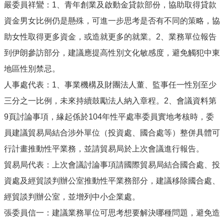
嚴委員祥鸞：1、青年創業及啟動金貸款部份，協助取得貸款
資金男女比例仍是懸殊，可進一步思考是否有不同的策略，協
助女性取得更多資金，或造就更多的就業。2、業務單位報告
到伊朗參訪部分，建議應提高性別文化敏感度，避免觸犯中東
地區性別禁忌。
人事處代表：1、事業機構及財團法人董、監事任一性別至少
三分之一比例，未來持續鼓勵法人納入章程。2、會議資料第
9頁討論事項，緣起係於104年性平處率委員實地考核時，委
員建議貿易局結合涉外單位（投資處、國合處等）整併具體可
行計畫推動性平業務，並請貿易局於上次會議進行報告。
貿易局代表：上次會議討論事項請國際貿易局結合國合處、投
資處及經貿談判辦公室推動性平業務部分，建議移除國合處、
經貿談判辦公室，並增列中小企業處。
張委員信一：建議業務單位可思考想要解決哪種問題，避免造