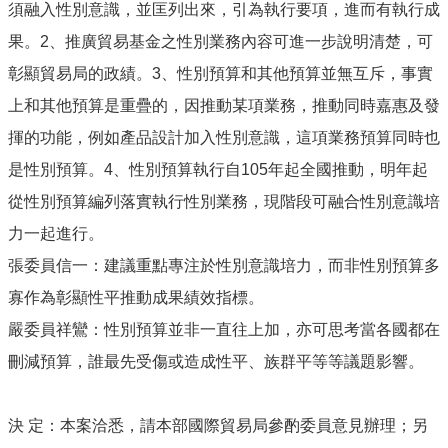
須融入性別意識，並匡列出來，引為執行要項，進而有執行成
果。2、推廣貿易基金之性別業務內容可進一步說明清楚，可
彰顯貿易局的政績。3、性別預算和其他預算並無互斥，事實
上和其他預算是重疊的，因推動某項業務，推動同時嘉惠及發
揮的功能，例如產品設計加入性別意識，這項業務預算同時也
是性別預算。4、性別預算執行自105年起全國推動，明年起
從性別預算編列落實執行性別業務，現階段可融合性別意識培
力一起進行。
張委員信一：建議重點專注於性別意識培力，而非性別預算多
寡作為彰顯性平推動成果績效指標。
嚴委員祥鸞：性別預算並非一直往上加，亦可思考當各國都在
刪減預算，誰最先受傷或造成性平、族群平等等議題影響。
決 定：本案洽悉，請本部國際貿易局參酌委員意見辦理；另