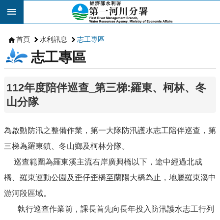
跳到主要內容區塊
首頁
水利訊息
志工專區
志工專區
112年度陪伴巡查_第三梯:羅東、柯林、冬
山分隊
為啟動防汛之整備作業，第一大隊防汛護水志工陪伴巡查，第
三梯為羅東鎮、冬山鄉及柯林分隊。
巡查範圍為羅東溪主流右岸廣興橋以下，途中經過北成
橋、羅東運動公園及歪仔歪橋至蘭陽大橋為止，地屬羅東溪中
游河段區域。
執行巡查作業前，課長首先向長年投入防汛護水志工行列