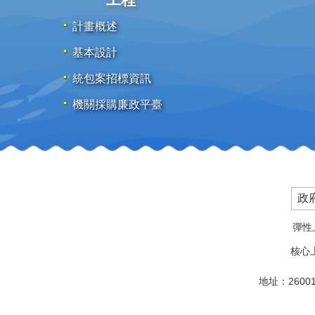
計畫概述
基本設計
統包案招標資訊
機關採購廉政平臺
政
彈性上
核心上
地址：2600