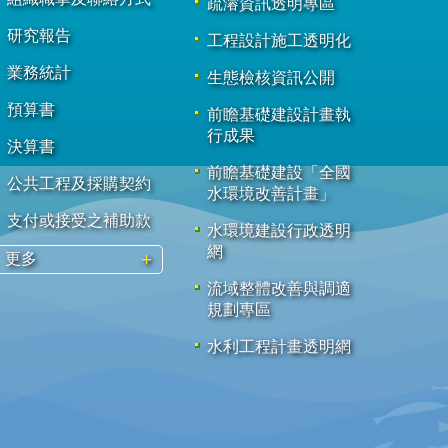
疏濬資訊透明專區
研究報告
工程設計施工透明化
業務統計
生態檢核資訊公開
預算書
前瞻基礎建設計畫執
行成果
決算書
前瞻基礎建設「全國
公共工程及採購契約
水環境改善計畫」
支付或接受之補助款
水環境建設行政透明
網
更多
流域整體改善與調適
規劃專區
水利工程計畫透明網