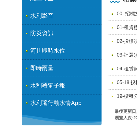
00-.招
水利影音
01-租賃
防災資訊
02-投標
河川即時水位
03-評選
即時雨量
04-租賃
05-18.
水利署電子報
19-標
水利署行動水情App
最後更新日期:
瀏覽人次:
2