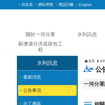
跳到主要內容區塊
回首頁
網站導覽
雙語詞彙
English
關於一河分署
水利訊息
蘇澳溪分洪道統包工
程
首頁
水
水利訊息
公
最新消息
一河分署
公告事項
志工專區
相關