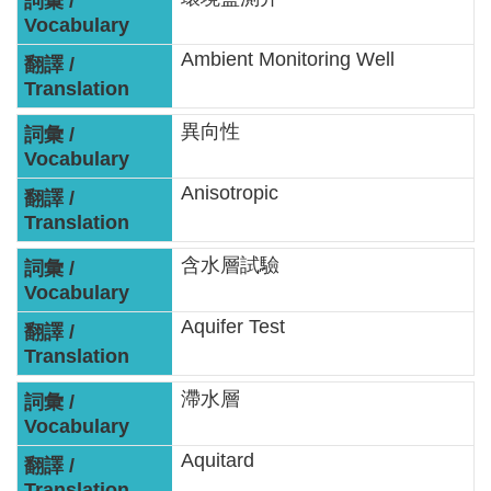
服
務
Ambient Monitoring Well
關
於
異向性
本
署
Anisotropic
網
站
含水層試驗
導
覽
Aquifer Test
回
首
滯水層
頁
Aquitard
意