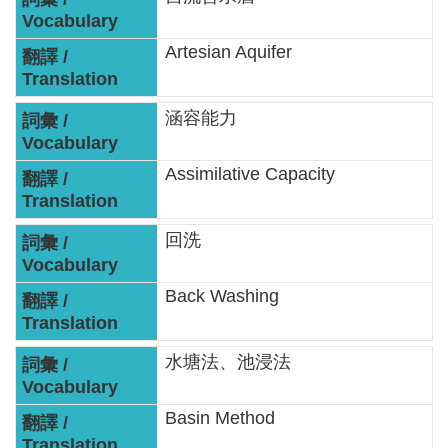
網
站
Artesian Aquifer
資
料
開
涵容能力
放
宣
Assimilative Capacity
告
回洗
隱
私
Back Washing
權
保
護
水塘法、池浸法
政
策
Basin Method