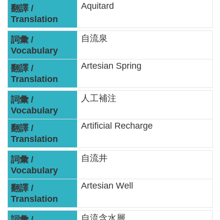
區
Aquitard
English
自流泉
RSS
Artesian Spring
互
動
人工補注
交
流
Artificial Recharge
專
屬
自流井
網
站
Artesian Well
政
府
自流含水層