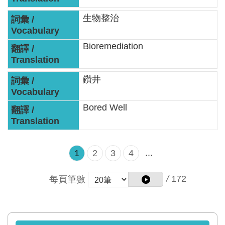
智
能
生物整治
服
務
Bioremediation
台
鑽井
Bored Well
...
1
2
3
4
/
172
每頁筆數