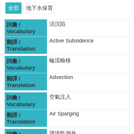
軸
全部
地下水保育
最
新
活沉陷
水
情
Active Subsidence
公
告
輪流輸移
訊
息
Advection
便
民
空氣注入
服
務
Air Sparging
資
訊
環境監測井