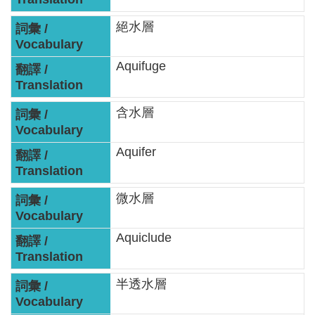
見
絕水層
信
箱
Aquifuge
常
見
含水層
問
答
Aquifer
廉
政
微水層
平
臺
Aquiclude
性
平
半透水層
專