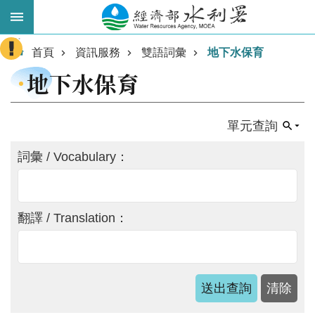
跳到主要內容區塊
:::
進
首頁
資訊服務
雙語詞彙
地下水保育
階
地下水保育
搜
尋
單元查詢
詞彙 / Vocabulary：
翻譯 / Translation：
業
務
主