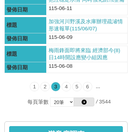
網
115-06-11
站
資
加強河川野溪及水庫辦理疏濬情
料
形速報單(115/06/07)
開
115-06-09
放
宣
梅雨鋒面即將來臨 經濟部今(8)
告
日14時開設應變小組因應
115-06-08
隱
私
...
1
2
3
4
5
6
權
保
/
3544
每頁筆數
護
政
策