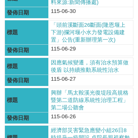
軸
料來源:新聞傳播處)
115-06-30
最
新
「頭前溪斷面26斷面(隆恩堰上
水
下游)攔河堰小水力發電設備建
情
置」公告(重新辦理第一次)
115-06-29
公
告
因應氣候變遷，須有治水預算做
訊
後盾 以持續推動系統性治水
息
115-06-27
便
興辦「馬太鞍溪光復堤段高規格
民
暨第二道防線系統性治理工程」
服
第二場公聽會
務
115-06-26
資
經濟部災害緊急應變小組26日8
訊
時提升一級開設 卓院長親視察勉