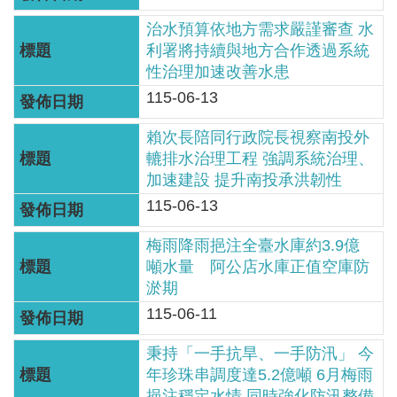
區
治水預算依地方需求嚴謹審查 水
English
利署將持續與地方合作透過系統
性治理加速改善水患
RSS
115-06-13
互
賴次長陪同行政院長視察南投外
動
轆排水治理工程 強調系統治理、
加速建設 提升南投承洪韌性
交
流
115-06-13
梅雨降雨挹注全臺水庫約3.9億
專
噸水量 阿公店水庫正值空庫防
屬
淤期
網
115-06-11
站
秉持「一手抗旱、一手防汛」 今
政
年珍珠串調度達5.2億噸 6月梅雨
府
挹注穩定水情 同時強化防汛整備