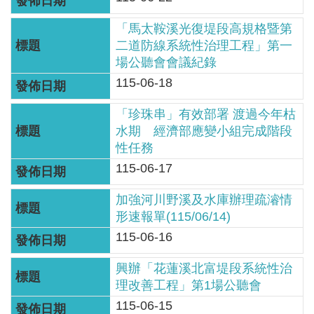
見
信
「馬太鞍溪光復堤段高規格暨第
二道防線系統性治理工程」第一
箱
場公聽會會議紀錄
常
115-06-18
見
「珍珠串」有效部署 渡過今年枯
問
水期 經濟部應變小組完成階段
答
性任務
115-06-17
廉
政
加強河川野溪及水庫辦理疏濬情
平
形速報單(115/06/14)
臺
115-06-16
性
興辦「花蓮溪北富堤段系統性治
平
理改善工程」第1場公聽會
專
115-06-15