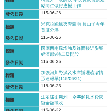
服
勵同仁做好應變工作
務
115-06-26
關
米克拉颱風夾帶豪雨 員山子今年
於
首度分洪
本
115-06-26
署
因應西南風增強及鋒面接近影響
網
經濟部9時二級開設
站
115-06-25
導
覽
加強河川野溪及水庫辦理疏濬情
形速報單(115/06/21)
回
115-06-23
首
頁
法定緩衝期到，今年起耗水費恢
復全額徵收
意
115-06-22