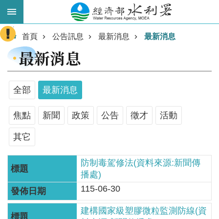
跳到主要內容區塊
:::
進
首頁
公告訊息
最新消息
最新消息
階
最新消息
搜
尋
全部
最新消息
焦點
新聞
政策
公告
徵才
活動
其它
防制毒駕修法(資料來源:新聞傳
播處)
業
115-06-30
務
主
建構國家級塑膠微粒監測防線(資