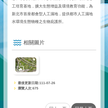
水
工培育基地，擴大生態增益及環境教育功能，為
與
安
新北市首座都會型人工濕地，提供都市人工濕地
全
水環境生態物種之生物庇護所。
水
與
環
相關圖片
境
訊
息
與
服
務
最後更新日期:111-07-26
網
瀏覽人次:
675
站
導
覽