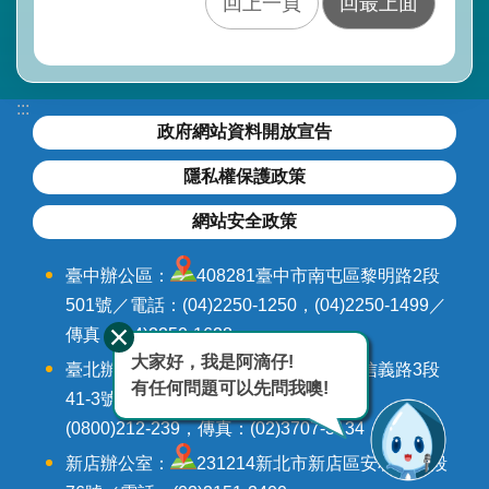
回上一頁
回最上面
水
利
署
全
:::
球
政府網站資料開放宣告
資
訊
隱私權保護政策
網
網站安全政策
意
見
臺中辦公區：
408281臺中市南屯區黎明路2段
信
箱
501號／電話：(04)2250-1250，(04)2250-1499／
(連
傳真：(04)2250-1628
至
大家好，我是阿滴仔!
臺北辦公區：
106242臺北市大安區信義路3段
水
有任何問題可以先問我噢!
利
41-3號9-12樓／電話：(02)3707-3000，
署
(0800)212-239，傳真：(02)3707-3134
全
球
新店辦公室：
231214新北市新店區安和路三段
網)