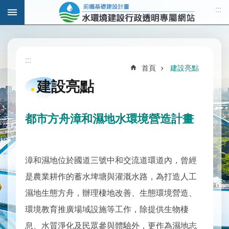
:::
跳到主要內容區塊
進
階
:::
搜
首頁
建設亮點
尋
建設亮點
都市方舟漳和濕地水環境營造計畫
計
畫
說
明
漳和濕地位於國道三號中和交流道環道內，曾經
是農業耕作的蓄水埤塘與灌溉水路，為打造人工
水
與
濕地生態方舟，辦理棲地改善、生態環境營造、
發
環境教育推廣場域設施等工作，除提供生物棲
展
息、水質淨化及民眾參與體驗外，更作為濕地志