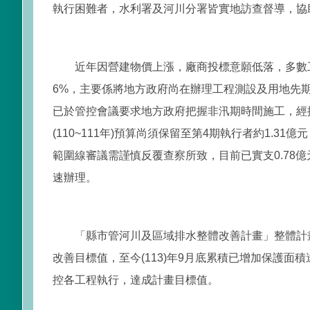
執行困難者，水利署及河川分署皆實地訪查督導，協
近年因營建物價上漲，廠商投標意願低落，多數工程
6%，主要係將地方政府尚在辦理工程測設及用地先
已於管控會議要求地方政府把握非汛期時間施工，經採
(110~111年)預算尚須保留至第4期執行者約1
範圍線審議需謹慎反覆查察所致，目前已實支0.78億
速辦理。
「縣市管河川及區域排水整體改善計畫」整體計畫目
改善目標值，至今(113)年9月底累積已增加保護面積
控各工程執行，達成計畫目標值。