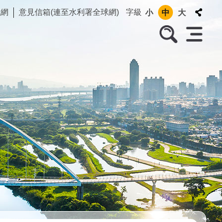
訊網
意見信箱(連至水利署全球網)
字級
小
中
大