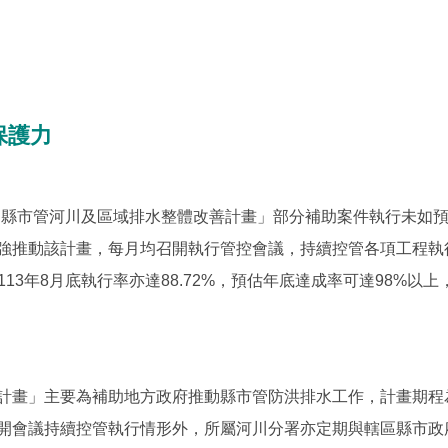
保護力
縣市管河川及區域排水整體改善計畫」部分補助案件執行未如預
強推動該計畫，每月均召開執行管控會議，持續控管各項工程執行
截至113年8月底執行率亦達88.72%，預估年底達成率可達98
」主要為補助地方政府推動縣市管防洪排水工作，計畫期程為1
開會議持續控管執行情形外，所屬河川分署亦定期與轄區縣市政