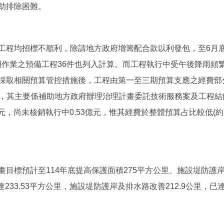
助排除困難。
均招標不順利，除請地方政府增籌配合款以利發包，至6月底資料
期作業之預備工程36件也列入計算。而工程執行中受午後降雨頻
取相關預算管控措施後，工程由第一至三期預算支應之經費部分已完成
.31億元，其主要係補助地方政府辦理治理計畫委託技術服務案及工
元，尚未核銷執行中0.53億元，惟其經費於整體預算占比較低(
標預計至114年底提高保護面積275平方公里、施設堤防護岸
達233.53平方公里，施設堤防護岸及排水路改善212.9公里，