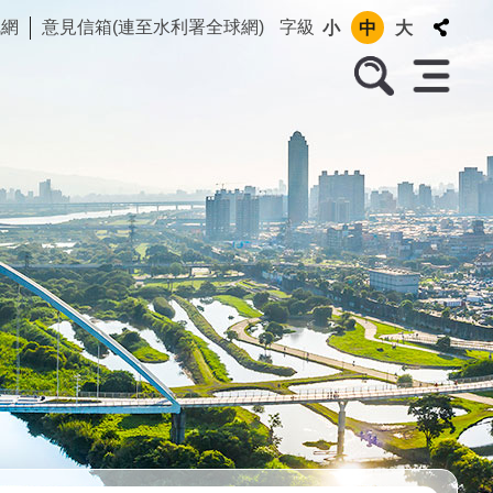
訊網
意見信箱(連至水利署全球網)
字級
小
中
大