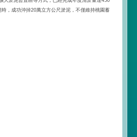
大淤泥暫置區等方式，已經完成年度清淤量達450
時，成功沖掉20萬立方公尺淤泥，不僅維持桃園蓄