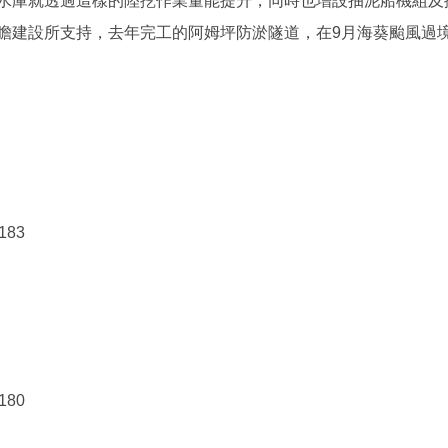
就透過這樣的陸挖作業量能提升，同時也增設抽泥船機組及擴
瞻建設所支持，去年完工的阿姆坪防淤隧道，在9月海葵颱風過境
183
180