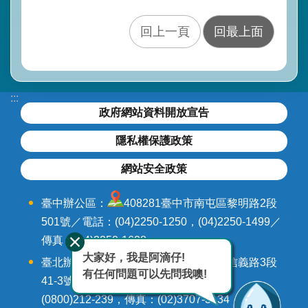
回上一頁
回最上面
政
府
網
站
資
:::
料
政府網站資料開放宣告
開
放
隱私權保護政策
宣
告
網站安全政策
隱
臺中辦公區：
408281臺中市南屯區黎明路2段
私
501號／電話：(04)2250-1250，(04)2250-1499／
權
傳真：(04)2250-1628
保
護
大家好，我是阿滴仔!
臺北辦公區：
106242臺北市大安區信義路3段
政
有任何問題可以先問我噢!
41-3號9-12樓／電話：(02)3707-3000，
策
(0800)212-239，傳真：(02)3707-3134