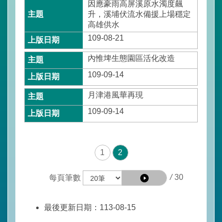
因應豪雨高屏溪原水濁度飆
水
升，溪埔伏流水備援上場穩定
利
高雄供水
署
109-08-21
全
球
內惟埤生態園區活化改造
資
訊
109-09-14
網
月津港風華再現
意
109-09-14
見
信
箱
(連
1
2
至
水
/
30
每頁筆數
利
署
全
最後更新日期：113-08-15
球
網)