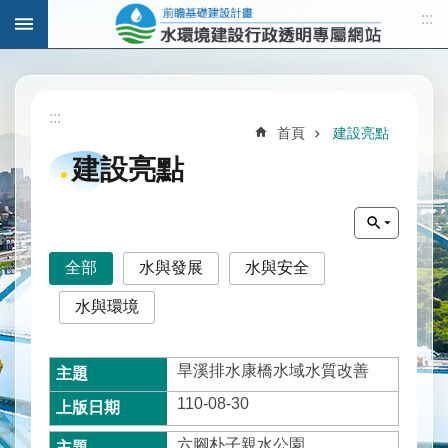
:::
跳到主要內容區塊
進
階
:::
搜
首頁
建設亮點
尋
建設亮點
計
畫
全部
水與發展
水與安全
說
明
水與環境
水
與
旱溪排水康橋水域水質改善
發
110-08-30
展
六腳朴子親水公園