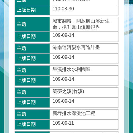
水
與
110-08-30
安
全
城市翻轉，開啟鳳山溪新生
命，揚升鳳山溪新視界
水
109-09-14
與
環
港南運河親水再造計畫
境
109-09-14
訊
旱溪排水水利園區
息
與
109-09-14
服
務
築夢之溪(竹溪)
109-09-14
網
站
新埤排水滯洪池工程
導
覽
109-09-11