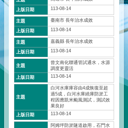
水
與
113-08-14
安
全
臺南市 長年治水成效
113-08-14
水
與
嘉義縣 長年治水成效
環
境
113-08-14
訊
曾文南化聯通管試通水，水源
息
調度更靈活
與
113-08-14
服
務
白河水庫庫容由4成恢復至超
過5成，白河水庫繞庫防淤工
程因應凱米颱風測試，測試效
網
果良好
站
導
113-08-14
覽
阿姆坪防淤隧道啟用，石門水