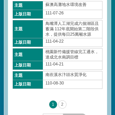
網
蘇澳高灘地水環境改善
站
111-07-26
安
全
鳥嘴潭人工湖完成六個湖區且
政
蓄滿 112年底開始第二階段供
策
水，提供每日25萬噸水源
111-04-22
桃園新竹備援管線完工通水，
達成北水南調目標
111-04-21
南崁溪水汴頭水質淨化
110-08-30
1
2