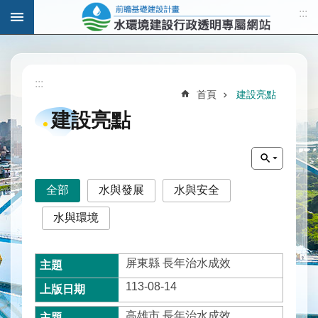
:::
跳到主要內容區塊
進
階
:::
搜
首頁
建設亮點
尋
建設亮點
計
畫
全部
水與發展
水與安全
說
明
水與環境
水
與
屏東縣 長年治水成效
發
113-08-14
展
高雄市 長年治水成效