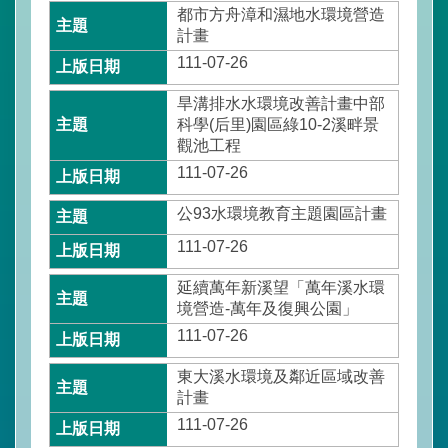
都市方舟漳和濕地水環境營造
計畫
政
111-07-26
府
網
旱溝排水水環境改善計畫中部
站
科學(后里)園區綠10-2溪畔景
資
觀池工程
料
111-07-26
開
放
公93水環境教育主題園區計畫
宣
告
111-07-26
延續萬年新溪望「萬年溪水環
隱
境營造-萬年及復興公園」
私
權
111-07-26
保
護
東大溪水環境及鄰近區域改善
政
計畫
策
111-07-26