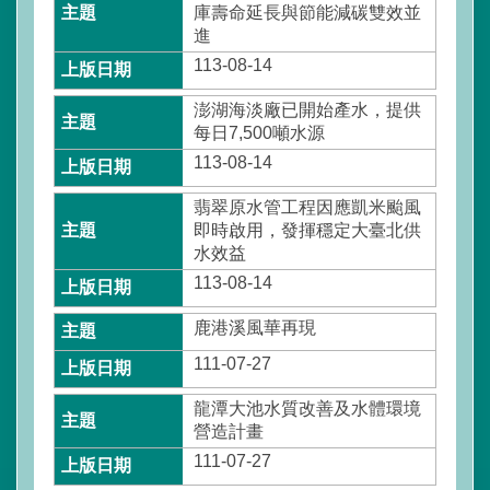
庫壽命延長與節能減碳雙效並
水
進
利
署
113-08-14
全
球
澎湖海淡廠已開始產水，提供
資
每日7,500噸水源
訊
113-08-14
網
翡翠原水管工程因應凱米颱風
即時啟用，發揮穩定大臺北供
意
水效益
見
信
113-08-14
箱
(連
鹿港溪風華再現
至
111-07-27
水
利
龍潭大池水質改善及水體環境
署
營造計畫
全
111-07-27
球
網)