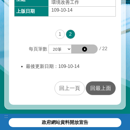
水
環境改善工作
與
109-10-14
安
全
水
1
2
與
環
/
22
每頁筆數
境
訊
最後更新日期：109-10-14
息
與
服
務
回上一頁
回最上面
網
站
導
:::
覽
政府網站資料開放宣告