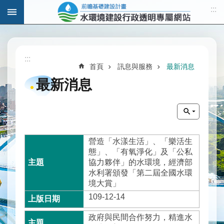
:::
跳到主要內容區塊
進
階
:::
搜
首頁
訊息與服務
最新消息
尋
最新消息
計
畫
營造「水漾生活」、「樂活生
說
態」、「有氧淨化」及「公私
明
協力夥伴」的水環境，經濟部
水利署頒發「第二屆全國水環
水
境大賞」
與
發
109-12-14
展
政府與民間合作努力，精進水