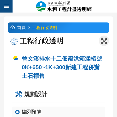
跳到主要內容區塊
:::
進
:::
階
首頁
工程行政透明
搜
尋
工程行政透明
_
曾文溪排水十二佃疏洪箱涵樁號
計
0K+650~1K+300新建工程併辦
畫
列
土石標售
表
工
規劃設計
程
查
詢
編列預算