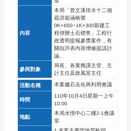
室
本局「曾文溪排水十二佃
疏洪箱涵樁號
0K+650~1K+300新建工
程併辦土石標售」工程行
政透明提報參獎案件，有
關自評表內容增修提請討
論。
局長、各業務課主管、主
計主任及政風室主任
本案爐石去化再利用會議
110年10月4日星期一上午
10:00
本局水情中心二樓2-1會議
室
1.本案主要因地質軟弱，