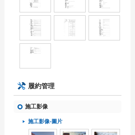
覽
意
見
信
箱
(連
至
水
利
署
全
履約管理
球
網)
施工影像
施工影像-圖片