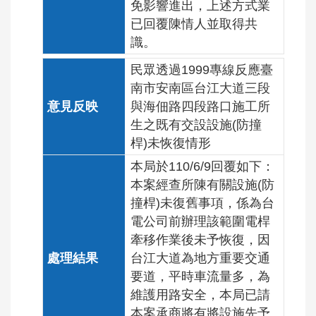
免影響進出，上述方式業
已回覆陳情人並取得共
識。
民眾透過1999專線反應臺
南市安南區台江大道三段
與海佃路四段路口施工所
生之既有交設設施(防撞
桿)未恢復情形
本局於110/6/9回覆如下：
本案經查所陳有關設施(防
撞桿)未復舊事項，係為台
電公司前辦理該範圍電桿
牽移作業後未予恢復，因
台江大道為地方重要交通
要道，平時車流量多，為
維護用路安全，本局已請
本案承商將有將設施先予