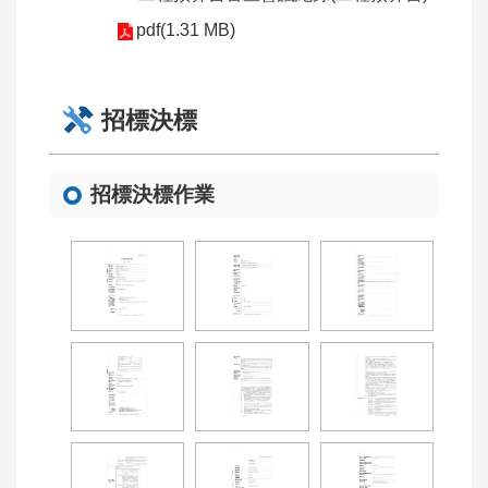
教
學
pdf(1.31 MB)
影
片
招標決標
優
良
工
招標決標作業
程
工
班
回
首
頁
網
站
導