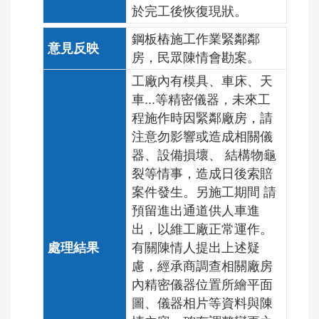
於完工後恢復現狀。
鋼板樁施工作業緊鄰鄰
房，民眾陳情會勘案。
工廠內有模具、車床、天
車...等精密儀器，未來工
程施作時因緊鄰廠房，請
注意勿影響或造成相關儀
器、設備損壞、 結構物龜
裂等情事，造成日後索賠
案件發生。另施工期間 請
預留進出通道供人車進
出，以維工廠正常運作。
有關陳情人提出上述疑
慮，經承商調查相關廠房
內精密儀器位置所繪平面
圖、儀器相片等資料與陳