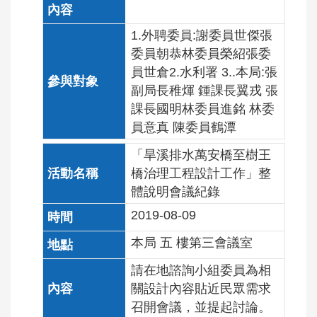
1.外聘委員:謝委員世傑張
委員朝恭林委員榮紹張委
員世倉2.水利署 3..本局:張
副局長稚煇 鍾課長翼戎 張
課長國明林委員進銘 林委
員意真 陳委員鶴潭
「旱溪排水萬安橋至樹王
橋治理工程設計工作」整
體說明會議紀錄
2019-08-09
本局 五 樓第三會議室
請在地諮詢小組委員為相
關設計內容貼近民眾需求
召開會議，並提起討論。