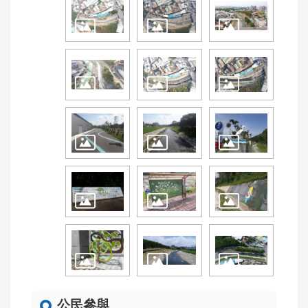
教
學
影
片
優
良
工
程
工
班
回
首
頁
網
站
導
公民參與