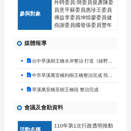
外聘委員:簡委員俊彥陳委
員意平蘇委員惠珍王委員
傳益李委員坤煌廖委員健
堯謝委員國發張委員豐年
媒體報導
台中旱溪樹王橋水岸整治 打造《綠野仙蹤》童話幻境
中市旱溪萬安橋到樹王橋整治完成 預計10月開放
旱溪萬安橋至樹王橋段 整治完成
會議及會勘資料
110年第1次行政透明推動