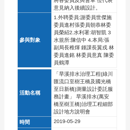
將各委員及與會單 位代表
意見納入後續設計。
1.外聘委員:謝委員世傑施
委員進村張委員朝恭林委
員榮紹2.水利署:胡智凱 3
水規所:陳信中 4.本局:張
副局長稚煇 鍾課長翼戎 林
委員進銘 林委員意真 陳委
員鶴潭
「旱溪排水治理工程(綠川
匯流口至樹王橋及國光橋
至日新橋)測量設計委託服
務計畫」 旱溪排水(萬安
橋至樹王橋)治理工程細部
設計地方說明會
2019-05-29