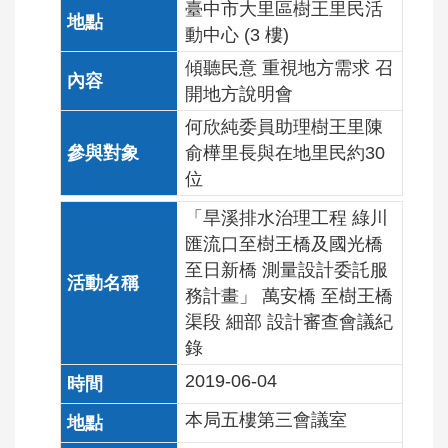
臺中市大里區樹王里民活
動中心 (3 樓)
傾聽民意 重視地方需求 召
開地方說明會
何欣純委員助理樹王里陳
俞樺里長與在地里民約30
位
「旱溪排水治理工程 綠川
匯流口至樹王橋及國光橋
至日新橋 測量設計委託服
務計畫」 萬安橋 至樹王橋
渠段 細部 設計審查會議紀
錄
2019-06-04
本局五樓第三會議室