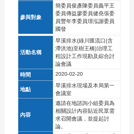
簡委員俊彥陳委員義平王
委員傳益廖委員健堯張委
員豐年李委員璟泓謝委員
國發
旱溪排水(綠川匯流口(含
滯洪池)至樹王橋)治理工
程設計工作現勘及綜合討
論會議
2020-02-20
旱溪排水現場及本局第一
會議室
邀請在地諮詢小組委員為
相關設計內容貼近民眾需
求召開會議，並提起討
論。