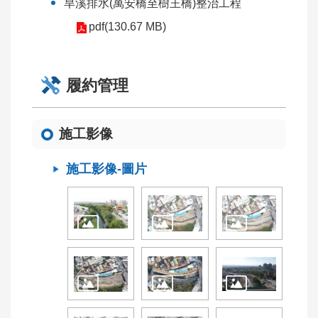
旱溪排水(萬安橋至樹王橋)整治工程
工
pdf(130.67 MB)
程
行
政
透
履約管理
明
生
施工影像
態
檢
施工影像-圖片
核
公
告
專
區
施
工