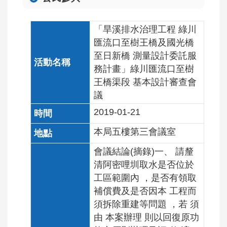
覽
意
「旱溪排水治理工程 綠川
見
匯流口至樹王橋及國光橋
信
至日新橋 測量設計委託服
箱
務計畫」綠川匯流口至樹
(連
王橋渠段 基本設計審查會
至
議
水
2019-01-21
利
署
本局五樓第三會議室
全
球
會議結論(摘錄)一、 請釐
網)
清阿密哩圳取水是否位於
工區範圍內 ，是否有領取
補償費及是否因本 工程而
須拆除重建等問題 ，若 須
由 本案辦理 則以回復原功