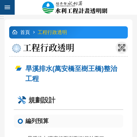
跳到主要內容區塊
:::
進
:::
階
首頁
工程行政透明
搜
尋
工程行政透明
_
旱溪排水(萬安橋至樹王橋)整治
計
工程
畫
列
表
規劃設計
工
程
編列預算
查
詢