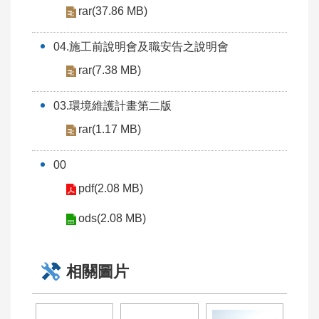
教
rar(37.86 MB)
學
影
04.施工前說明會及職安告之說明會
片
rar(7.38 MB)
優
良
03.環境維護計畫第二版
工
rar(1.17 MB)
程
工
00
班
pdf(2.08 MB)
回
ods(2.08 MB)
首
頁
相關圖片
網
站
導