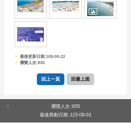
覽
意
見
信
箱
(連
至
最後更新日期:109-09-22
水
瀏覽人次:
835
利
署
全
回上一頁
回最上面
球
網)
:::
瀏覽人次
835
最後異動日期
115-08-03