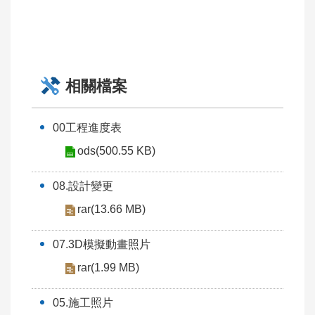
工
程
行
政
透
相關檔案
明
生
00工程進度表
態
ods(500.55 KB)
檢
核
08.設計變更
公
rar(13.66 MB)
告
專
07.3D模擬動畫照片
區
rar(1.99 MB)
施
工
05.施工照片