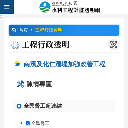
跳到主要內容區塊
:::
進
:::
階
首頁
工程行政透明
搜
尋
工程行政透明
_
南濱及化仁潛堤加強改善工程
計
畫
列
陳情專區
表
工
全民督工超連結
程
查
詢
全民督工