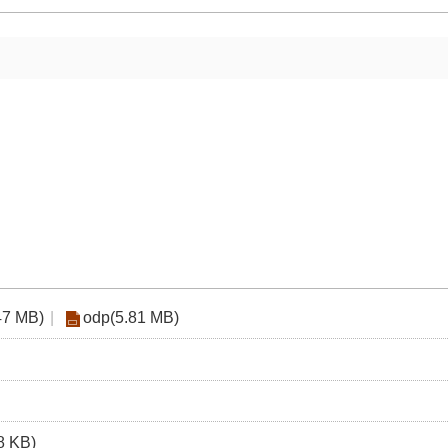
47 MB)
odp(5.81 MB)
8 KB)