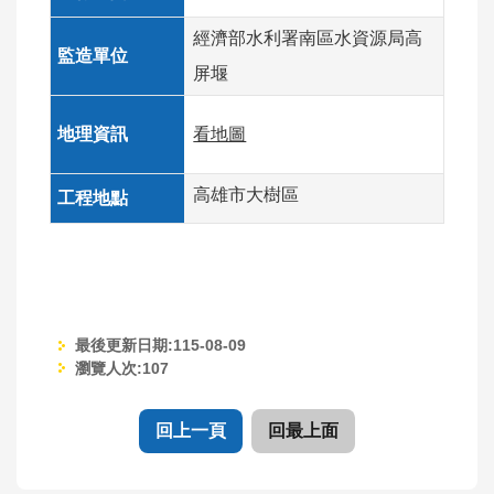
教
學
經濟部水利署南區水資源局高
影
屏堰
片
優
看地圖
良
工
高雄市大樹區
程
工
班
回
首
最後更新日期:115-08-09
頁
瀏覽人次:
107
網
回上一頁
回最上面
站
導