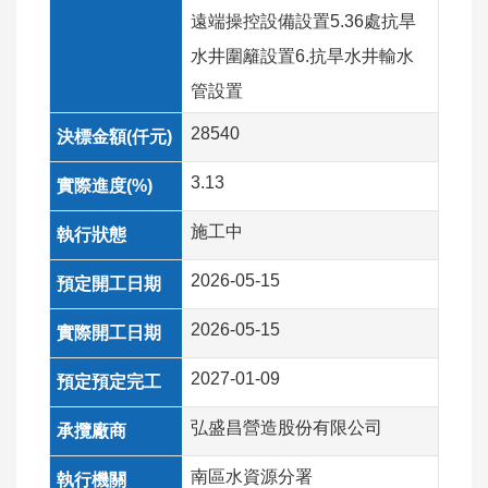
工
遠端操控設備設置5.36處抗旱
程
水井圍籬設置6.抗旱水井輸水
行
管設置
政
透
28540
明
3.13
生
態
施工中
檢
核
2026-05-15
公
2026-05-15
告
專
2027-01-09
區
弘盛昌營造股份有限公司
施
工
南區水資源分署