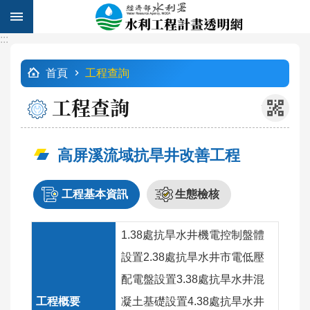
跳到主要內容區塊
:::
進
:::
階
首頁
工程查詢
搜
尋
工程查詢
_
高屏溪流域抗旱井改善工程
計
畫
工程基本資訊
生態檢核
列
表
1.38處抗旱水井機電控制盤體
工
設置2.38處抗旱水井市電低壓
程
查
配電盤設置3.38處抗旱水井混
詢
凝土基礎設置4.38處抗旱水井