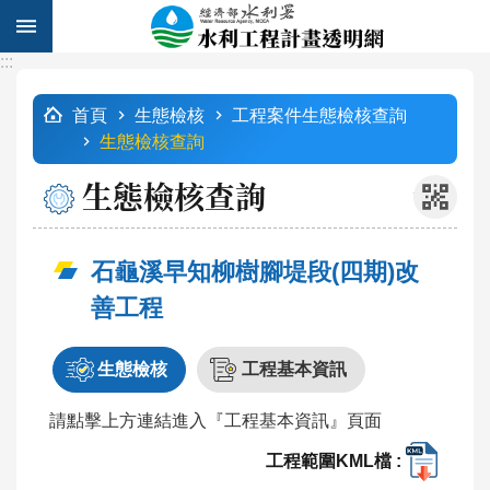
跳到主要內容區塊
:::
進
:::
階
首頁
生態檢核
工程案件生態檢核查詢
搜
生態檢核查詢
尋
生態檢核查詢
_
計
石龜溪早知柳樹腳堤段(四期)改
畫
善工程
列
表
生態檢核
工程基本資訊
工
程
請點擊上方連結進入『工程基本資訊』頁面
查
工程範圍KML檔 :
詢