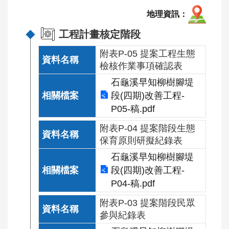
工
地理資訊
程
行
工程計畫核定階段
政
附表P-05 提案工程生態
透
檢核作業事項確認表
明
石龜溪早知柳樹腳堤
生
段(四期)改善工程-
態
P05-稿.pdf
檢
核
附表P-04 提案階段生態
保育原則研擬紀錄表
公
石龜溪早知柳樹腳堤
告
段(四期)改善工程-
專
P04-稿.pdf
區
附表P-03 提案階段民眾
施
參與紀錄表
工