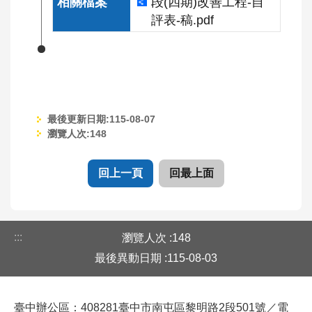
段(四期)改善工程-自
覽
評表-稿.pdf
意
見
信
箱
(連
最後更新日期:115-08-07
至
瀏覽人次:
148
水
利
署
回上一頁
回最上面
全
球
網)
:::
瀏覽人次
148
最後異動日期
115-08-03
臺中辦公區：408281臺中市南屯區黎明路2段501號／電