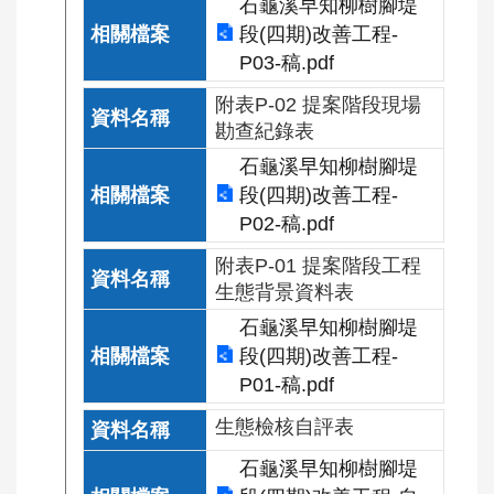
教
石龜溪早知柳樹腳堤
學
段(四期)改善工程-
影
P03-稿.pdf
片
附表P-02 提案階段現場
優
勘查紀錄表
良
石龜溪早知柳樹腳堤
工
段(四期)改善工程-
程
P02-稿.pdf
工
班
附表P-01 提案階段工程
生態背景資料表
回
石龜溪早知柳樹腳堤
首
段(四期)改善工程-
頁
P01-稿.pdf
網
生態檢核自評表
站
石龜溪早知柳樹腳堤
導