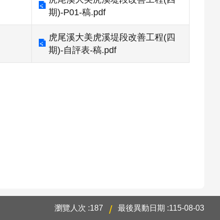
期)-P01-稿.pdf
虎尾溪大美虎溪堤段改善工程(四
期)-自評表-稿.pdf
瀏覽人次
187
最後異動日期
115-08-03