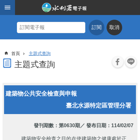
跳到主要內容區塊
進
階
訂閱
取消
搜
尋
主
首頁
主題式查詢
題
式
主題式查詢
查
詢
近
建築物公共安全檢查與申報
期
電
臺北水源特定區管理分署
子
報
水
發刊期數：
第0630期
／ 發布日期：114/02/07
利
期
建築物安全檢查之目的在使建築物之健康處於正