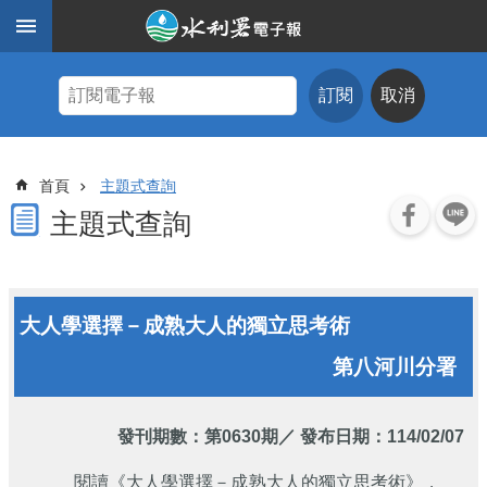
跳到主要內容區塊
進
階
訂閱
取消
搜
尋
主
首頁
主題式查詢
題
式
主題式查詢
查
詢
近
大人學選擇－成熟大人的獨立思考術
期
電
第八河川分署
子
報
水
發刊期數：
第0630期
／ 發布日期：114/02/07
利
期
閱讀《大人學選擇－成熟大人的獨立思考術》，