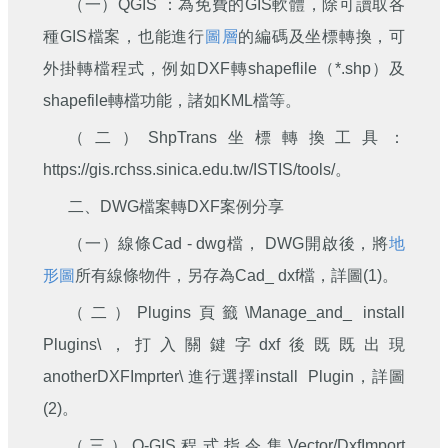
（一）QGIS ：為免費的GIS軟體，除可讀取各
種GIS檔案，也能進行
圖層
的編碼及坐標轉換，可
外掛轉檔程式，例如DXF轉shapeflile（*.shp）及
shapefile轉檔功能，諸如KML檔等。
（二）ShpTrans坐標轉換工具：
https://gis.rchss.sinica.edu.tw/ISTIS/tools/。
二、DWG檔案轉DXF案例分享
（一）線條Cad - dwg檔， DWG開啟後，將
地
形圖
所有線條物件，另存為Cad_ dxf檔，詳圖(1)。
（二）Plugins頁籤\Manage_and_ install
Plugins\，打入關鍵字dxf後既既出現
anotherDXFImprter\ 進行選擇install Plugin，詳圖
(2)。
（三）Q-GIS程式指令集Vector/DxfImport