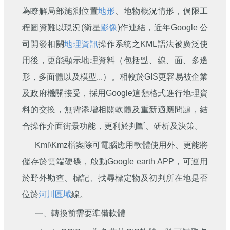
刊
為瞭解局部施測位置
地形
、地物概況情形，侷限工
程圖資難以現況(衛星
影像
)作連結，近年Google 公
舊
版
司開發相關
地理資訊
操作系統之KML語法被廣泛使
電
子
用後，更能顯示地理資料（包括點、線、面、多邊
報
形，多面體以及模型...）。相較於GIS更容易被企業
(典
藏)
及政府機關接受，採用Google這類格式進行地理資
料的交換，無需添增相關軟體及重新適應問題，結
合操作介面街景功能，更利於判斷、研析及決策。
Kml\Kmz檔案除可電腦應用軟體使用外、更能將
儲存於雲端硬碟，啟動Google earth APP，可運用
於野外勘查、標記、找尋標定物及初判所在地是否
位於
河川區域
線。
一、轉換前需要準備軟體