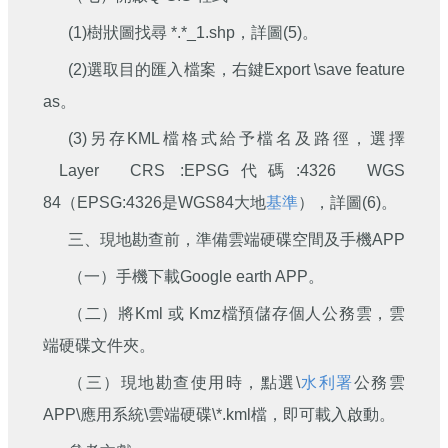
(1)樹狀圖找尋 *.*_1.shp，詳圖(5)。
(2)選取目的匯入檔案，右鍵Export \save feature
as。
(3)另存KML檔格式給予檔名及路徑，選擇
Layer CRS :EPSG代碼:4326 WGS
84（EPSG:4326是WGS84大地
基準
），詳圖(6)。
三、現地勘查前，準備雲端硬碟空間及手機APP
（一）手機下載Google earth APP。
（二）將Kml 或 Kmz檔預儲存個人公務雲，雲
端硬碟文件夾。
（三）現地勘查使用時，點選\
水利署
公務雲
APP\應用系統\雲端硬碟\*.kml檔，即可載入啟動。