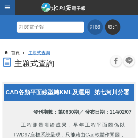
跳到主要內容區塊
進
階
訂閱
取消
搜
尋
主
首頁
主題式查詢
題
式
主題式查詢
查
詢
近
CAD各類平面線型轉KML及運用
第七河川分署
期
電
子
報
發刊期數：
第0630期
／ 發布日期：114/02/07
水
工程測量測繪成果，早年工程平面圖係以
利
TWD97座標系統呈現，只能藉由Cad軟體作閱圖，
期