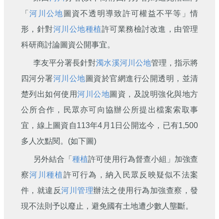
刊
「
河川公地
圖資不透明導致許可權益不平等」情
舊
形，針對
河川公地
種植
許可業務檢討改進，由管理
版
科研商討論圖資公開事宜。
電
子
李友平分署長針對
濁水溪
河川公地
管理，指示將
報
(典
四河分署
河川公地
圖資於官網進行公開透明，並清
藏)
楚列出如何使用
河川公地
圖資，及說明強化與地方
公所合作，民眾亦可向協辦公所提出檔案索取事
宜，線上圖資自113年4月1日公開迄今，已有1,500
多人次點閱。(如下圖)
另外結合「
種植
許可使用行為督查小組」加強查
察
河川
種植
許可行為，納入民眾反映疑似不法案
件，就違反
河川管理
辦法之使用行為加強查察，發
現不法則予以廢止，避免國有土地遭少數人壟斷。