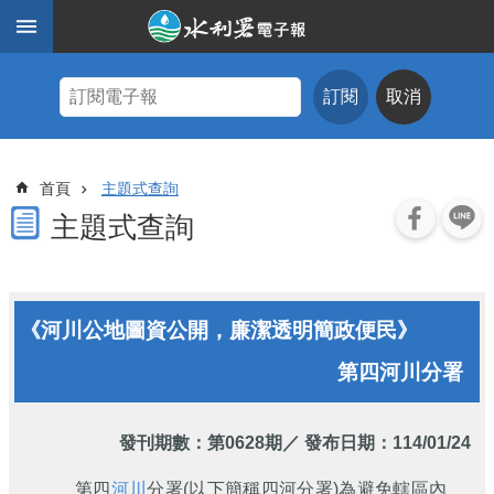
跳到主要內容區塊
進
階
訂閱
取消
搜
尋
主
首頁
主題式查詢
題
式
主題式查詢
查
詢
近
《河川公地圖資公開，廉潔透明簡政便民》
期
電
第四河川分署
子
報
水
發刊期數：
第0628期
／ 發布日期：114/01/24
利
期
第四
河川
分署(以下簡稱四河分署)為避免轄區內