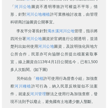
刊
「
河川公地
圖資不透明導致許可權益不平等」情
舊
形，針對
河川公地
種植
許可業務檢討改進，由管理
版
科研商討論圖資公開事宜。
電
子
李友平分署長針對
濁水溪
河川公地
管理，指示將
報
(典
四河分署
河川公地
圖資於官網進行公開透明，並清
藏)
楚列出如何使用
河川公地
圖資，及說明強化與地方
公所合作，民眾亦可向協辦公所提出檔案索取事
宜，線上圖資自113年4月1日公開迄今，已有1,500
多人次點閱。(如下圖)
另外結合「
種植
許可使用行為督查小組」加強查
察
河川
種植
許可行為，納入民眾反映疑似不法案
件，就違反
河川管理
辦法之使用行為加強查察，發
現不法則予以廢止，避免國有土地遭少數人壟斷。