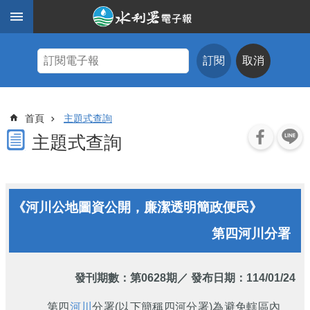
跳到主要內容區塊
進
階
訂閱
取消
搜
尋
主
首頁
主題式查詢
題
式
主題式查詢
查
詢
近
《河川公地圖資公開，廉潔透明簡政便民》
期
電
第四河川分署
子
報
水
發刊期數：
第0628期
／ 發布日期：114/01/24
利
期
第四
河川
分署(以下簡稱四河分署)為避免轄區內