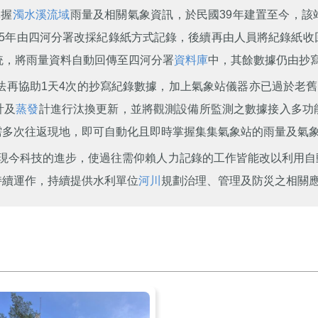
掌握
濁水溪
流域
雨量及相關氣象資訊，於民國39年建置至今，該
75年由四河分署改採紀錄紙方式記錄，後續再由人員將紀錄紙收
統，將雨量資料自動回傳至四河分署
資料庫
中，其餘數據仍由抄
法再協助1天4次的抄寫紀錄數據，加上氣象站儀器亦已過於老舊
計及
蒸發
計進行汰換更新，並將觀測設備所監測之數據接入多功
需多次往返現地，即可自動化且即時掌握集集氣象站的雨量及氣
現今科技的進步，使過往需仰賴人力記錄的工作皆能改以利用自
持續運作，持續提供水利單位
河川
規劃治理、管理及防災之相關