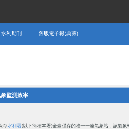
水利期刊
舊版電子報(典藏)
氣象監測效率
保存
水利署
(以下簡稱本署)全臺僅存的唯一一座氣象站，該氣