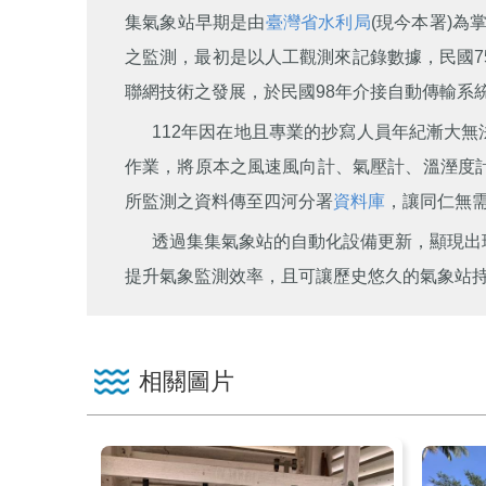
集氣象站早期是由
臺灣省水利局
(現今本署)為
之監測，最初是以人工觀測來記錄數據，民國
聯網技術之發展，於民國98年介接自動傳輸系
112年因在地且專業的抄寫人員年紀漸大無
作業，將原本之風速風向計、氣壓計、溫溼度
所監測之資料傳至四河分署
資料庫
，讓同仁無
透過集集氣象站的自動化設備更新，顯現出
提升氣象監測效率，且可讓歷史悠久的氣象站
相關圖片