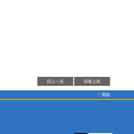
回上一頁
回最上面
開啟