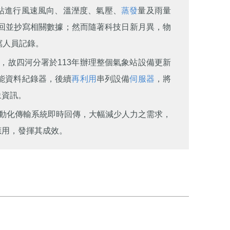
站進行風速風向、溫溼度、氣壓、
蒸發
量及雨量
回並抄寫相關數據；然而隨著科技日新月異，物
寫人員記錄。
，故四河分署於113年辦理整個氣象站設備更新
能資料紀錄器，後續
再利用
串列設備
伺服器
，將
象資訊。
動化傳輸系統即時回傳，大幅減少人力之需求，
應用，發揮其成效。